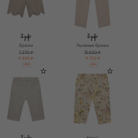
Брюки
Льняные брюки
7 270 ₽
13 650 ₽
4 995 ₽
9 555 ₽
-
30
%
-
30
%