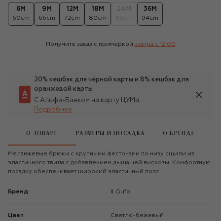
6M
9M
12M
18M
24M
36M
60cm
66cm
72cm
80cm
86cm
94cm
Получите заказ с примеркой
завтра c 12:00
20% кешбэк для чёрной карты и 8% кешбэк для
оранжевой карты
С Альфа-Банком на карту ЦУМа
Подробнее
О ТОВАРЕ
РАЗМЕРЫ И ПОСАДКА
О БРЕНДЕ
Меланжевые брюки с крупными фестонами по низу сшили из
эластичного твила с добавлением дышащей вискозы. Комфортную
посадку обеспечивает широкий эластичный пояс.
Бренд
Il Gufo
Цвет
Светло-бежевый