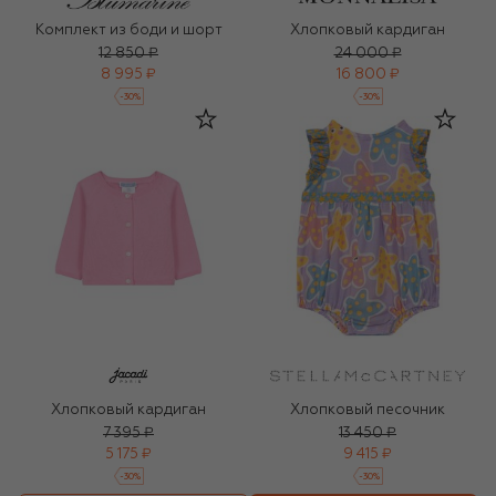
Комплект из боди и шорт
Хлопковый кардиган
12 850 ₽
24 000 ₽
8 995 ₽
16 800 ₽
-
30
%
-
30
%
Хлопковый кардиган
Хлопковый песочник
7 395 ₽
13 450 ₽
5 175 ₽
9 415 ₽
-
30
%
-
30
%