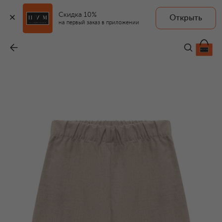
Скидка 10%
Открыть
на первый заказ в приложении
Брюки
-
4 995 ₽