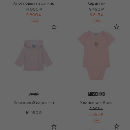
Хлопковый песочник
Кардиган
14 000 ₽
9 490 ₽
9 800 ₽
6 645 ₽
-
30
%
-
30
%
Хлопковый кардиган
Хлопковое боди
7 995 ₽
16 590 ₽
5 595 ₽
-
30
%