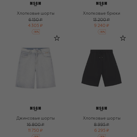
Хлопковые шорты
Хлопковые брюки
6 150 ₽
13 200 ₽
4 305 ₽
9 240 ₽
-
30
%
-
30
%
Джинсовые шорты
Хлопковые шорты
16 800 ₽
8 995 ₽
11 750 ₽
6 295 ₽
-
30
%
-
30
%