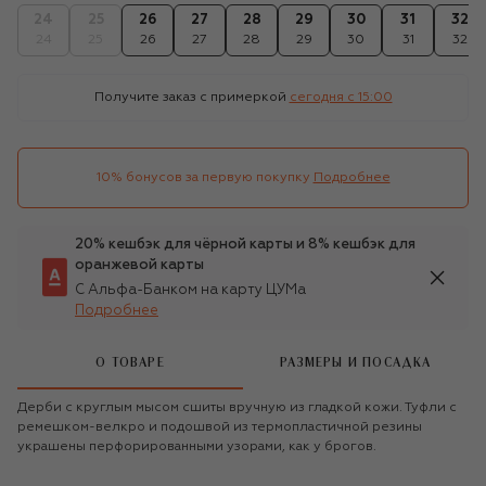
24
25
26
27
28
29
30
31
32
24
25
26
27
28
29
30
31
32
Получите заказ с примеркой
сегодня c 15:00
10% бонусов за первую покупку
Подробнее
20% кешбэк для чёрной карты и 8% кешбэк для
оранжевой карты
С Альфа-Банком на карту ЦУМа
Подробнее
О ТОВАРЕ
РАЗМЕРЫ И ПОСАДКА
Дерби с круглым мысом сшиты вручную из гладкой кожи. Туфли с
ремешком-велкро и подошвой из термопластичной резины
украшены перфорированными узорами, как у брогов.