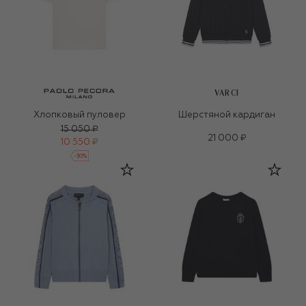
VARCI
Хлопковый пуловер
Шерстяной кардиган
15 050 ₽
21 000 ₽
10 550 ₽
-
30
%