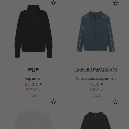
Кардиган
Хлопковый кардиган
22 200 ₽
17 250 ₽
15 550 ₽
12 100 ₽
-
30
%
-
30
%