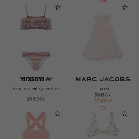
-
30
%
Раздельный купальник
Платье
39 150 ₽
20 600 ₽
27 400 ₽
-
30
%