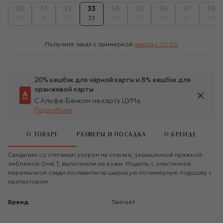
30
31
32
33
34
35
36
37
38
30
31
32
33
34
35
36
37
38
Получите заказ с примеркой
завтра c 20:00
20% кешбэк для чёрной карты и 8% кешбэк для
оранжевой карты
С Альфа-Банком на карту ЦУМа
Подробнее
О ТОВАРЕ
РАЗМЕРЫ И ПОСАДКА
О БРЕНДЕ
Сандалии со стеганым узором на союзке, украшенной пряжкой-
эмблемой Oval T, выполнили из кожи. Модель с эластичной
перемычкой сзади поставили на широкую полимерную подошву с
протектором.
Бренд
Twinset