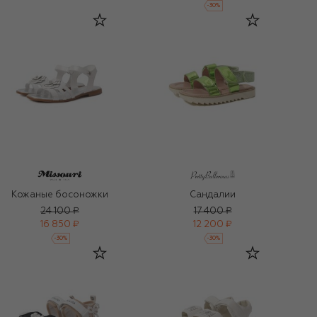
-
30
%
Кожаные босоножки
Сандалии
24 100 ₽
17 400 ₽
16 850 ₽
12 200 ₽
-
30
%
-
30
%