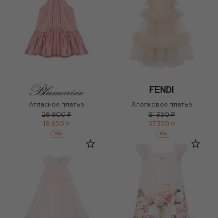
Атласное платье
Хлопковое платье
26 900 ₽
81 950 ₽
18 850 ₽
57 350 ₽
-
30
%
-
30
%