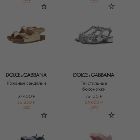
-
30
%
-
30
%
Кожаные сандалии
Текстильные
босоножки
57 400 ₽
78 100 ₽
39 950 ₽
54 650 ₽
-
30
%
-
30
%