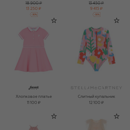
18 900 ₽
13 450 ₽
13 250 ₽
9 415 ₽
-
30
%
-
30
%
Хлопковое платье
Слитный купальник
11 100 ₽
12 100 ₽