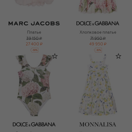
Платье
Хлопковое платье
39 150 ₽
71 950 ₽
27 400 ₽
49 950 ₽
-
30
%
-
30
%