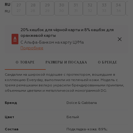
RU
27
28
29
30
31
32
33
34
3
27
28
29
30
31
32
33
34
3
RU
20% кешбэк для чёрной карты и 8% кешбэк для
оранжевой карты
С Альфа-Банком на карту ЦУМа
Подробнее
О ТОВАРЕ
РАЗМЕРЫ И ПОСАДКА
О БРЕНДЕ
Сандалии на широкой подошве с протектором, вошедшие в
коллекцию Everyday, выполнили из телячьей кожи. Модель с
тремя ремешками велкро украсили брендированными принтами,
объемными цветами и металлической монограммой DG.
Бренд
Dolce & Gabbana
Цвет
Белый
Состав
Подкладка-кожа: 89%;