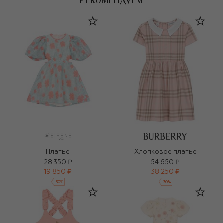
РЕКОМЕНДУЕМ
Платье
Хлопковое платье
28 350 ₽
54 650 ₽
19 850 ₽
38 250 ₽
-
30
%
-
30
%