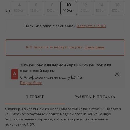
4
6
8
10
12
14
16
100cm
120cm
130cm
140cm
150cm
165cm
170cm
RU
Получите заказ с примеркой
9 августа c 14:00
10% бонусов за первую покупку
Подробнее
20% кешбэк для чёрной карты и 8% кешбэк для
оранжевой карты
С Альфа-Банком на карту ЦУМа
Подробнее
О ТОВАРЕ
РАЗМЕРЫ И ПОСАДКА
Джоггеры выполнили из хлопкового трикотажа стрейч. Полосам
на широком эластичном поясе модели вторит кайма на двух
боковых и заднем кармане, который украсили фирменной
монограммой SR.