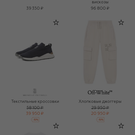
вискозы
39 350 ₽
96 800 ₽
Текстильные кроссовки
Хлопковые джоггеры
58 100 ₽
29 950 ₽
39 950 ₽
20 950 ₽
-
30
%
-
30
%