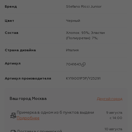
Бренд
Stefano Ricci Junior
Цвет
Черный
Состав
Хлопок: 93%; Эластан
(Полиуретан): 7%;
Страна дизайна
Италия
Артикул
7041643
Артикул производителя
KY19001P3P/Y25291
Ваш город
Москва
Другой город
Примерка в одном из 6 пунктов выдачи
9 августа
Подробнее
c 14:00
10 августа
Доставка с примеркой