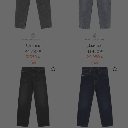
Джинсы
Джинсы
44 750 ₽
43 450 ₽
31 350 ₽
29 950 ₽
-
30
%
-
30
%