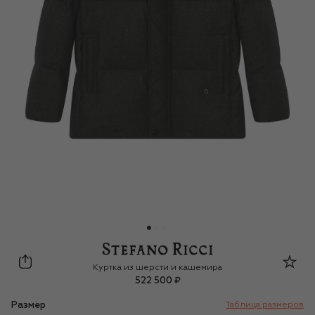
Stefano Ricci Junior
Куртка из шерсти и кашемира
522 500 ₽
Размер
Таблица размеров