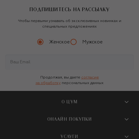
ПОДПИШИТЕСЬ НА РАССЫЛКУ
Чтобы первыми узнавать об эксклюзивных новинках и
специальных предложениях
Женское
Мужское
Продолжая, вы даете
согласие
на обработку
персональных данных
О ЦУМ
О магазине
ОНЛАЙН ПОКУПКИ
Новости и события
Вопросы и ответы
УСЛУГИ
Бутики и ПВЗ ЦУМ