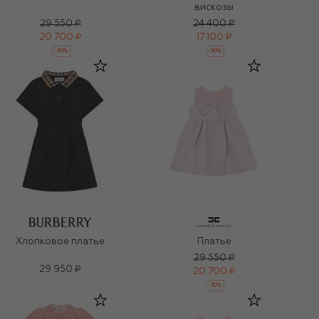
вискозы
29 550 ₽
24 400 ₽
20 700 ₽
17 100 ₽
-
30
%
-
30
%
Хлопковое платье
Платье
29 550 ₽
29 950 ₽
20 700 ₽
-
30
%