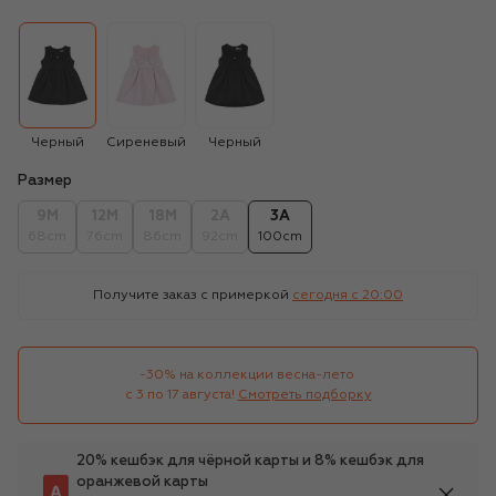
Черный
Сиреневый
Черный
Размер
9M
12M
18M
2A
3A
68cm
76cm
86cm
92cm
100cm
Получите заказ с примеркой
сегодня c 20:00
-30% на коллекции весна-лето 

с 3 по 17 августа!
Смотреть подборку
20% кешбэк для чёрной карты и 8% кешбэк для
оранжевой карты