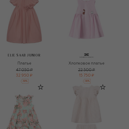
ELIE SAAB JUNIOR
Платье
Хлопковое платье
47 050 ₽
22 500 ₽
32 950 ₽
15 750 ₽
-
30
%
-
30
%