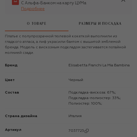
С Альфа-Банком на карту ЦУМа
Подробнее
О ТОВАРЕ
РАЗМЕРЫ И ПОСАДКА
Платье с полупрозрачной тюлевой кокеткой выполнили из
гладкого атласа, а лиф украсили бантом с вышитой эмблемой
бренда. Модель с вискозным подкладом застегивается потайной
молнией сзади.
Бренд
Elisabetta Franchi La Mia Bambina
Цвет
Черный
Состав
Подкладка-вискоза: 67%;
Подкладка-полиэстер: 33%;
Полиэстер: 100%;
Страна дизайна
Италия
Артикул
7037725