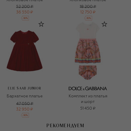
Хлопковое платье
Хлопковое платье
52 200 ₽
18 200 ₽
36 550 ₽
12 750 ₽
-
30
%
-
30
%
ELIE SAAB JUNIOR
Бархатное платье
Комплект из платья
и шорт
47 050 ₽
51 450 ₽
32 950 ₽
-
30
%
РЕКОМЕНДУЕМ