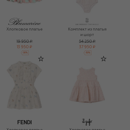
Хлопковое платье
Комплект из платья
и шорт
19 950 ₽
54 250 ₽
13 950 ₽
37 950 ₽
-
30
%
-
30
%