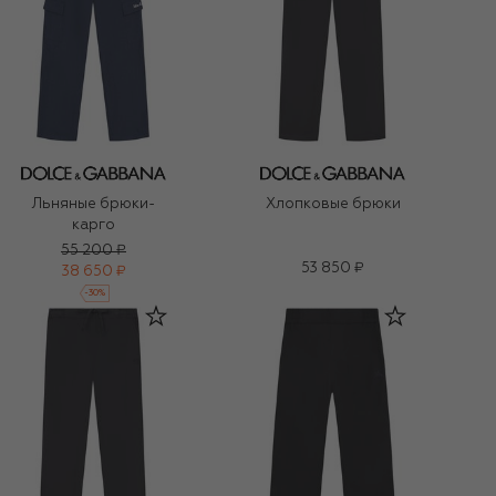
Льняные брюки-
Хлопковые брюки
карго
55 200 ₽
53 850 ₽
38 650 ₽
-
30
%