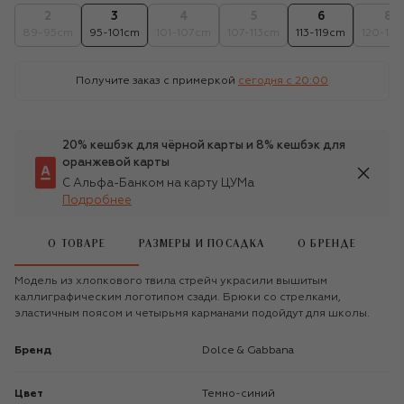
2
3
4
5
6
8
89-95cm
95-101cm
101-107cm
107-113cm
113-119cm
120-131
Получите заказ с примеркой
сегодня c 20:00
20% кешбэк для чёрной карты и 8% кешбэк для
оранжевой карты
С Альфа-Банком на карту ЦУМа
Подробнее
О ТОВАРЕ
РАЗМЕРЫ И ПОСАДКА
О БРЕНДЕ
Модель из хлопкового твила стрейч украсили вышитым
каллиграфическим логотипом сзади. Брюки со стрелками,
эластичным поясом и четырьмя карманами подойдут для школы.
Бренд
Dolce & Gabbana
Цвет
Темно-синий