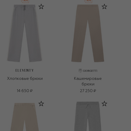
-
30
%
-
30
%
ELEVENTY
Хлопковые брюки
Кашемировые
брюки
14 650 ₽
27 250 ₽