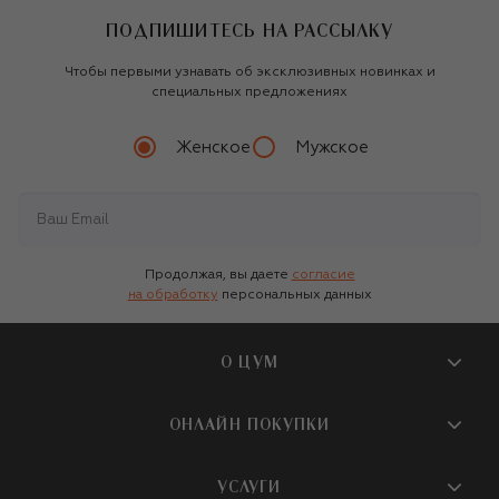
ПОДПИШИТЕСЬ НА РАССЫЛКУ
Чтобы первыми узнавать об эксклюзивных новинках и
специальных предложениях
Женское
Мужское
Продолжая, вы даете
согласие
на обработку
персональных данных
О ЦУМ
О магазине
ОНЛАЙН ПОКУПКИ
Новости и события
Вопросы и ответы
УСЛУГИ
Бутики и ПВЗ ЦУМ