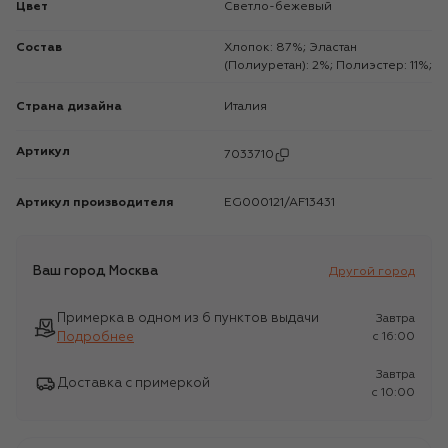
Цвет
Светло-бежевый
Состав
Хлопок: 87%; Эластан
(Полиуретан): 2%; Полиэстер: 11%;
Страна дизайна
Италия
Артикул
7033710
Артикул производителя
EG000121/AF13431
Ваш город
Москва
Другой город
Примерка в одном из 6 пунктов выдачи
Завтра
Подробнее
c 16:00
Завтра
Доставка с примеркой
c 10:00