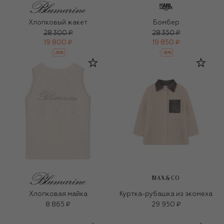
Хлопковый жакет
Бомбер
28 300 ₽
28 350 ₽
19 800 ₽
19 850 ₽
-
30
%
-
30
%
MAX&CO
Хлопковая майка
Куртка-рубашка из экомеха
8 865 ₽
29 950 ₽