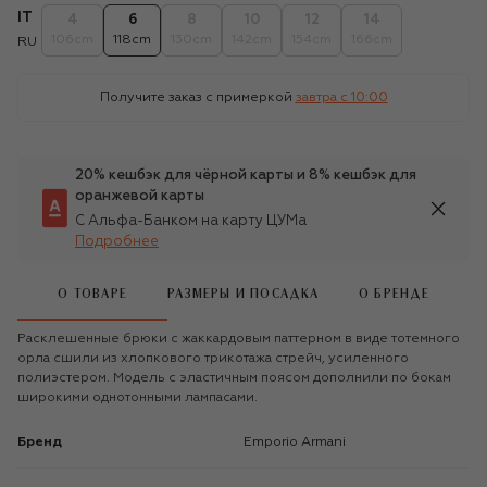
IT
4
6
8
10
12
14
106cm
118cm
130cm
142cm
154cm
166cm
RU
Получите заказ с примеркой
завтра c 10:00
20% кешбэк для чёрной карты и 8% кешбэк для
оранжевой карты
С Альфа-Банком на карту ЦУМа
Подробнее
О ТОВАРЕ
РАЗМЕРЫ И ПОСАДКА
О БРЕНДЕ
Расклешенные брюки с жаккардовым паттерном в виде тотемного
орла сшили из хлопкового трикотажа стрейч, усиленного
полиэстером. Модель с эластичным поясом дополнили по бокам
широкими однотонными лампасами.
Бренд
Emporio Armani