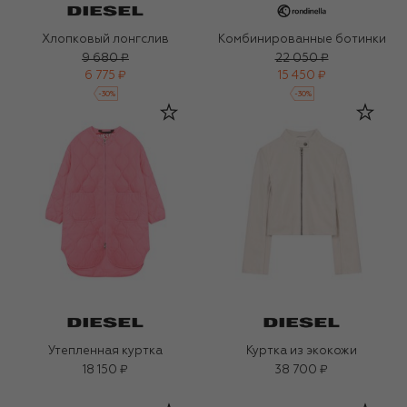
Хлопковый лонгслив
Комбинированные ботинки
9 680 ₽
22 050 ₽
6 775 ₽
15 450 ₽
-
30
%
-
30
%
Утепленная куртка
Куртка из экокожи
18 150 ₽
38 700 ₽