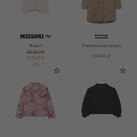
Жакет
Утепленное пальто
56 950 ₽
25 400 ₽
39 850 ₽
-
30
%