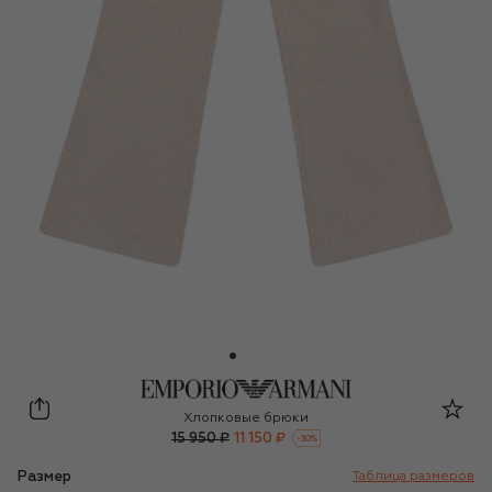
Emporio Armani
Хлопковые брюки
15 950 ₽
11 150 ₽
-
30
%
Размер
Таблица размеров