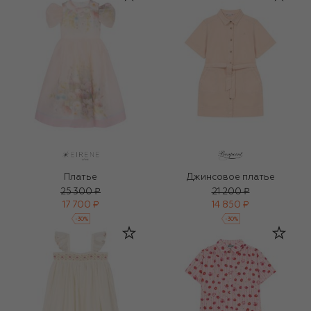
Платье
Джинсовое платье
25 300 ₽
21 200 ₽
17 700 ₽
14 850 ₽
-
30
%
-
30
%