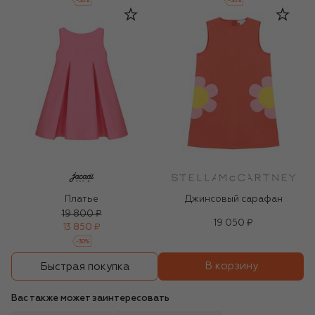
-
30
%
-
30
%
Платье
Джинсовый сарафан
19 800 ₽
19 050 ₽
13 850 ₽
-
30
%
В корзину
Быстрая покупка
Вас также может заинтересовать