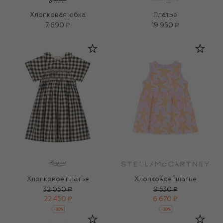
Хлопковая юбка
Платье
7 690 ₽
19 950 ₽
Хлопковое платье
Хлопковое платье
32 050 ₽
9 530 ₽
22 450 ₽
6 670 ₽
-
30
%
-
30
%