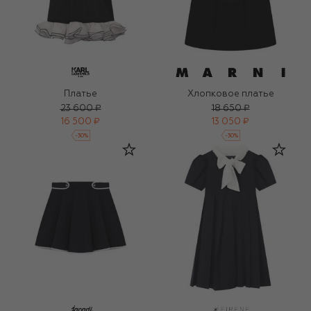
Платье
Хлопковое платье
23 600 ₽
18 650 ₽
16 500 ₽
13 050 ₽
-
30
%
-
30
%