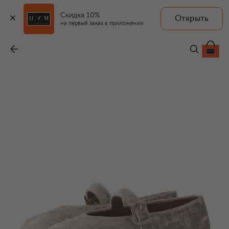
Скидка 10%
Открыть
на первый заказ в приложении
Бархатные балетки Sydney
-
10 900 ₽