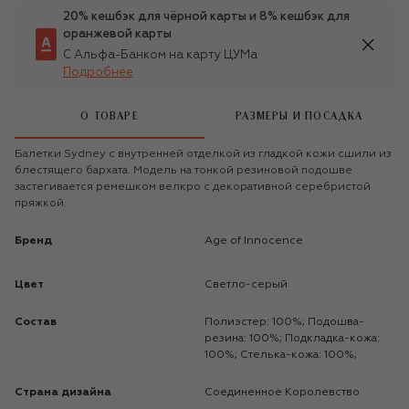
20% кешбэк для чёрной карты и 8% кешбэк для
оранжевой карты
С Альфа-Банком на карту ЦУМа
Подробнее
О ТОВАРЕ
РАЗМЕРЫ И ПОСАДКА
Балетки Sydney с внутренней отделкой из гладкой кожи сшили из
блестящего бархата. Модель на тонкой резиновой подошве
застегивается ремешком велкро с декоративной серебристой
пряжкой.
Бренд
Age of Innocence
Цвет
Светло-серый
Состав
Полиэстер: 100%; Подошва-
резина: 100%; Подкладка-кожа:
100%; Стелька-кожа: 100%;
Страна дизайна
Соединенное Королевство