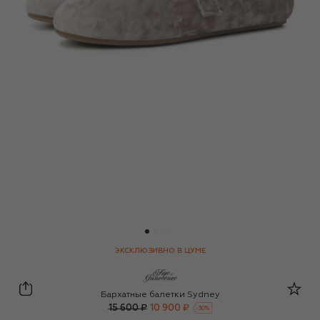
ЭКСКЛЮЗИВНО В ЦУМЕ
Age of Innocence
Бархатные балетки Sydney
15 600 ₽
10 900 ₽
-
30
%