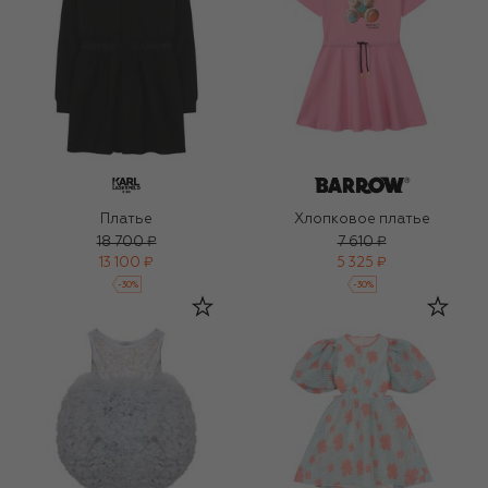
Платье
Хлопковое платье
18 700 ₽
7 610 ₽
13 100 ₽
5 325 ₽
-
30
%
-
30
%