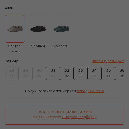
Цвет
Светло-
Черный
Бирюзовый
серый
Размер
Таблица размеров
28
29
30
31
32
33
34
35
36
28
29
30
31
32
33
34
35
36
Получите заказ с примеркой
сегодня c 15:00
-30% на коллекции весна-лето 

с 3 по 17 августа!
Смотреть подборку