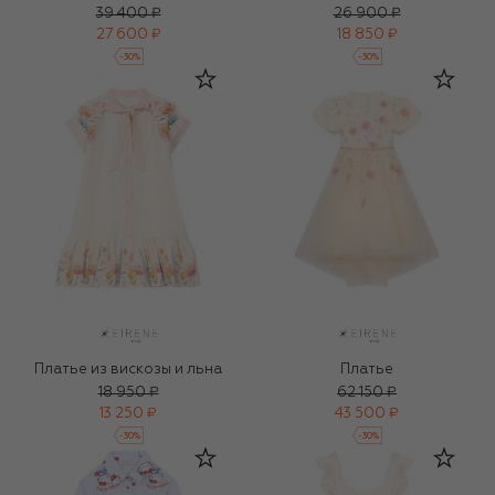
39 400 ₽
26 900 ₽
27 600 ₽
18 850 ₽
-
30
%
-
30
%
Платье из вискозы и льна
Платье
18 950 ₽
62 150 ₽
13 250 ₽
43 500 ₽
-
30
%
-
30
%