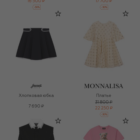
16 500 ₽
17 700 ₽
-
30
%
-
30
%
Хлопковая юбка
Платье
31 800 ₽
7 690 ₽
22 250 ₽
-
30
%