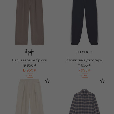
ELEVENTY
Вельветовые брюки
Хлопковые джоггеры
19 950 ₽
11 650 ₽
13 950 ₽
7 995 ₽
-
30
%
-
30
%