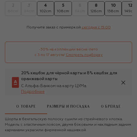
2
3
4
5
6
8
10
12
86cm
94cm
102cm
108cm
114cm
126cm
138cm
149cm
Получите заказ с примеркой
сегодня c 15:00
-30% на коллекции весна-лето 

с 3 по 17 августа!
Смотреть подборку
20% кешбэк для чёрной карты и 8% кешбэк для
оранжевой карты
С Альфа-Банком на карту ЦУМа
Подробнее
О ТОВАРЕ
РАЗМЕРЫ И ПОСАДКА
О БРЕНДЕ
Шорты в бенгальскую полоску сшили из стрейчевого хлопка.
Модель с эластичным поясом, двумя боковыми и накладным задним
карманами украсили фирменной нашивкой.