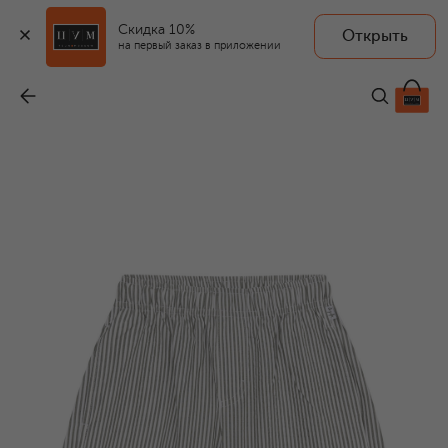
Скидка 10%
Открыть
на первый заказ в приложении
Хлопковые шорты
-
8 995 ₽