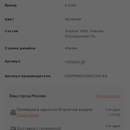
Бренд
Il Gufo
Цвет
Зеленый
Состав
Хлопок: 99%; Эластан
(Полиуретан): 1%;
Страна дизайна
Италия
Артикул
7030627
Артикул производителя
P25PB180C1080/5A-8A
Ваш город
Москва
Другой город
Примерка в одном из 6 пунктов выдачи
Сегодня
Подробнее
c 17:00
Сегодня
Доставка с примеркой