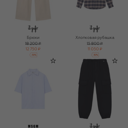
Брюки
Хлопковая рубашка
18 200 ₽
15 800 ₽
12 750 ₽
11 050 ₽
-
30
%
-
30
%