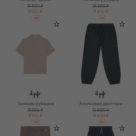
13 650 ₽
16 350 ₽
9 555 ₽
11 450 ₽
-
30
%
-
30
%
Льняная рубашка
Хлопковые джоггеры
13 350 ₽
12 600 ₽
9 345 ₽
8 820 ₽
-
30
%
-
30
%