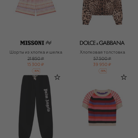
Шорты из хлопка и шелка
Хлопковая толстовка
21 850 ₽
57 500 ₽
15 300 ₽
39 950 ₽
-
30
%
-
30
%