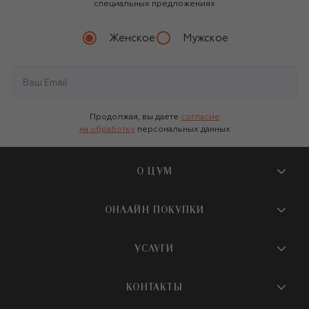
специальных предложениях
Женское
Мужское
Продолжая, вы даете
согласие
на обработку
персональных данных
О ЦУМ
О магазине
ОНЛАЙН ПОКУПКИ
Новости и события
Вопросы и ответы
УСЛУГИ
Бутики и ПВЗ ЦУМ
Мобильное приложение
Контакты
Шопинг-сервисы
КОНТАКТЫ
Доставка
Наша история
Шопинг со стилистом ЦУМ