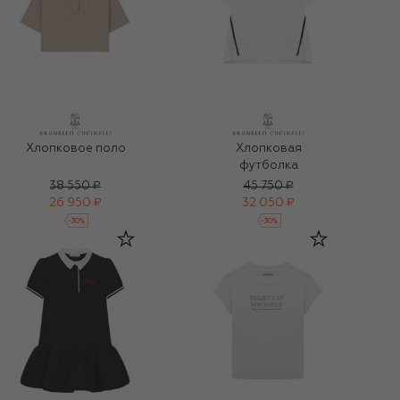
Хлопковое поло
Хлопковая
футболка
38 550 ₽
45 750 ₽
26 950 ₽
32 050 ₽
-
30
%
-
30
%