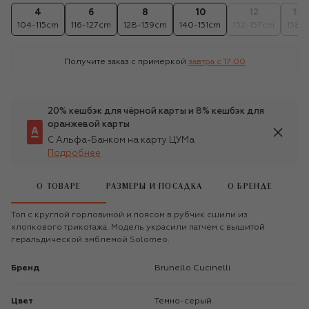
4
6
8
10
12
12+
104-115cm
116-127cm
128-139cm
140-151cm
152-157cm
158c
Получите заказ с примеркой
завтра c 17:00
20% кешбэк для чёрной карты и 8% кешбэк для
оранжевой карты
С Альфа-Банком на карту ЦУМа
Подробнее
О ТОВАРЕ
РАЗМЕРЫ И ПОСАДКА
О БРЕНДЕ
Топ с круглой горловиной и поясом в рубчик сшили из
хлопкового трикотажа. Модель украсили патчем с вышитой
геральдической эмблемой Solomeo.
Бренд
Brunello Cucinelli
Цвет
Темно-серый