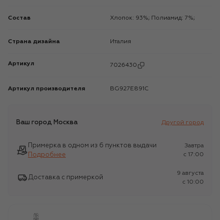
Состав
Хлопок: 93%; Полиамид: 7%;
Страна дизайна
Италия
Артикул
7026430
Артикул производителя
BG927E891C
Ваш город
Москва
Другой город
Примерка в одном из 6 пунктов выдачи
Завтра
Подробнее
c 17:00
9 августа
Доставка с примеркой
c 10:00