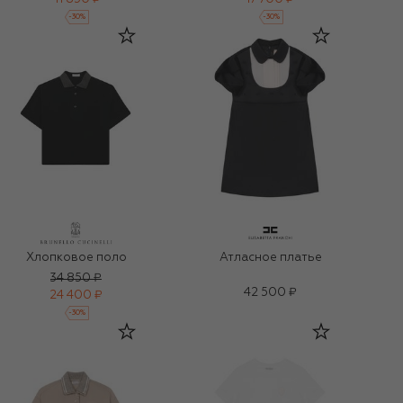
-
30
%
-
30
%
Хлопковое поло
Атласное платье
34 850 ₽
42 500 ₽
24 400 ₽
-
30
%