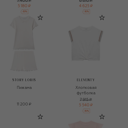
7 400 ₽
6 610 ₽
5 180 ₽
4 625 ₽
-
30
%
-
30
%
STORY LORIS
ELEVENTY
Пижама
Хлопковая
футболка
7 915 ₽
11 200 ₽
5 540 ₽
-
30
%