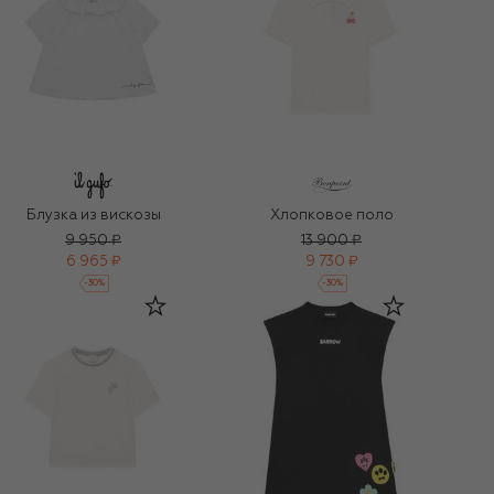
Блузка из вискозы
Хлопковое поло
9 950 ₽
13 900 ₽
6 965 ₽
9 730 ₽
-
30
%
-
30
%