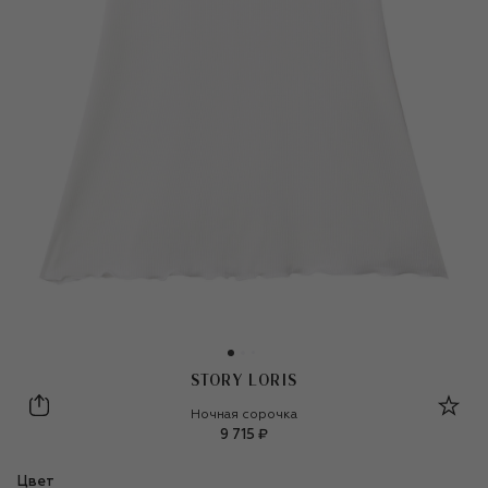
STORY LORIS
Story Loris
Ночная сорочка
9 715 ₽
Цвет