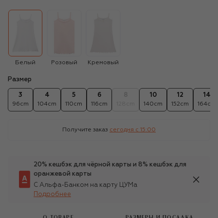
Белый
Розовый
Кремовый
Размер
3
4
5
6
8
10
12
14
96cm
104cm
110cm
116cm
128cm
140cm
152cm
164cm
Получите заказ
сегодня c 15:00
20% кешбэк для чёрной карты и 8% кешбэк для
оранжевой карты
С Альфа-Банком на карту ЦУМа
Подробнее
О ТОВАРЕ
РАЗМЕРЫ И ПОСАДКА