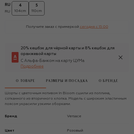
RU
4
5
104cm
110cm
RU
Получите заказ с примеркой
сегодня c 15:00
20% кешбэк для чёрной карты и 8% кешбэк для
оранжевой карты
С Альфа-Банком на карту ЦУМа
Подробнее
О ТОВАРЕ
РАЗМЕРЫ И ПОСАДКА
О БРЕНДЕ
Шорты с цветочным мотивом In Bloom сшили из поплина,
сотканного из вторичного хлопка. Модель с широким эластичным
поясом украсили узкими оборками.
Бренд
Versace
Цвет
Розовый