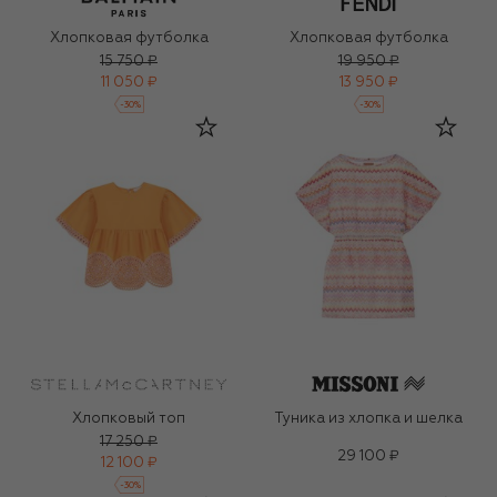
Хлопковая футболка
Хлопковая футболка
15 750 ₽
19 950 ₽
11 050 ₽
13 950 ₽
-
30
%
-
30
%
Хлопковый топ
Туника из хлопка и шелка
17 250 ₽
29 100 ₽
12 100 ₽
-
30
%