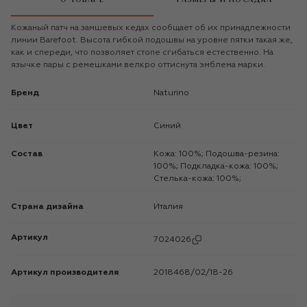
Кожаный патч на замшевых кедах сообщает об их принадлежности
линии Barefoot. Высота гибкой подошвы на уровне пятки такая же,
как и спереди, что позволяет стопе сгибаться естественно. На
язычке пары с ремешками велкро оттиснута эмблема марки.
Бренд
Naturino
Цвет
Синий
Состав
Кожа: 100%; Подошва-резина:
100%; Подкладка-кожа: 100%;
Стелька-кожа: 100%;
Страна дизайна
Италия
Артикул
7024026
Артикул производителя
2018468/02/18-26