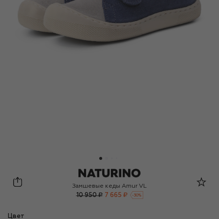
Naturino
Замшевые кеды Amur VL
10 950 ₽
7 665 ₽
-
30
%
Цвет