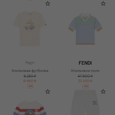
Хлопковая футболка
Хлопковое поло
9 230 ₽
47 900 ₽
6 460 ₽
33 550 ₽
-
30
%
-
30
%