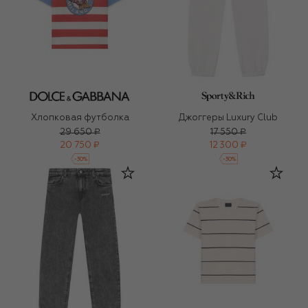
Хлопковая футболка
Джоггеры Luxury Club
29 650 ₽
17 550 ₽
20 750 ₽
12 300 ₽
-
30
%
-
30
%