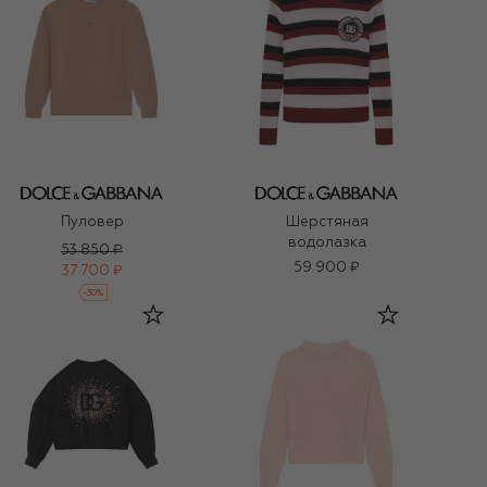
Пуловер
Шерстяная
водолазка
53 850 ₽
59 900 ₽
37 700 ₽
-
30
%