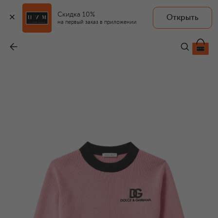
Скидка 10%
Открыть
на первый заказ в приложении
Пуловер из хлопка и кашемира
-
55 400 ₽