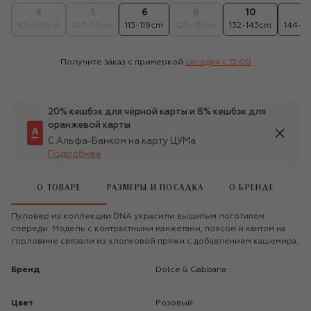
4
5
6
8
10
12
101-107cm
107-113cm
113-119cm
120-131cm
132-143cm
144-1
Получите заказ с примеркой
сегодня c 15:00
20% кешбэк для чёрной карты и 8% кешбэк для
оранжевой карты
С Альфа-Банком на карту ЦУМа
Подробнее
О ТОВАРЕ
РАЗМЕРЫ И ПОСАДКА
О БРЕНДЕ
Пуловер из коллекции DNA украсили вышитым логотипом
спереди. Модель с контрастными манжетами, поясом и кантом на
горловине связали из хлопковой пряжи с добавлением кашемира.
Бренд
Dolce & Gabbana
Цвет
Розовый