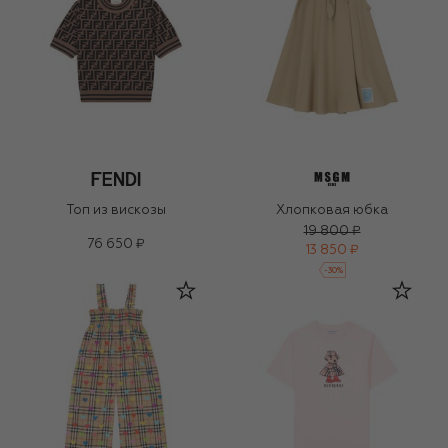
Топ из вискозы
Хлопковая юбка
19 800 ₽
76 650 ₽
13 850 ₽
-
30
%