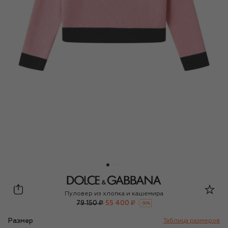
Dolce & Gabbana
Пуловер из хлопка и кашемира
79 150 ₽
55 400 ₽
-
30
%
Размер
Таблица размеров