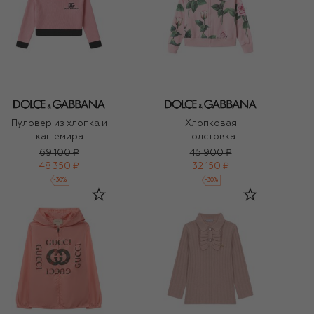
Пуловер из хлопка и
Хлопковая
кашемира
толстовка
69 100 ₽
45 900 ₽
48 350 ₽
32 150 ₽
-
30
%
-
30
%