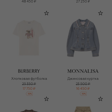
48 450 ₽
27 250 ₽
Хлопковая футболка
Джинсовая куртка
25 350 ₽
23 500 ₽
17 750 ₽
16 450 ₽
-
30
%
-
30
%