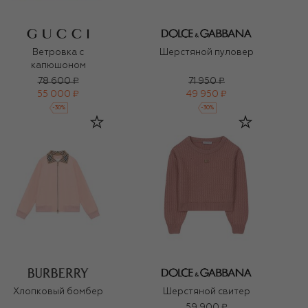
Ветровка с
Шерстяной пуловер
капюшоном
78 600 ₽
71 950 ₽
55 000 ₽
49 950 ₽
-
30
%
-
30
%
Хлопковый бомбер
Шерстяной свитер
59 900 ₽