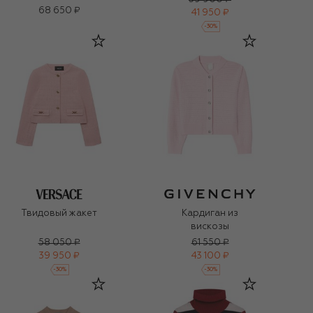
68 650 ₽
41 950 ₽
-
30
%
Твидовый жакет
Кардиган из
вискозы
58 050 ₽
61 550 ₽
39 950 ₽
43 100 ₽
-
30
%
-
30
%