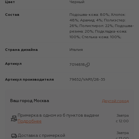
Цвет
Черный
Состав
Подошва-кожа: 80%; Хлопок:
48%; Арамид: 4%; Полиэстер:
26%; Полистирол: 22%; Подошва-
резина: 20%; Подкладка-кожа:
100%; Стелька-кожа: 100%;
Страна дизайна
Италия
Артикул
7014818
Артикул производителя
79652/VAR1/28-35
Ваш город
Москва
Другой город
Примерка в одном из 6 пунктов выдачи
Завтра
Подробнее
c 12:00
Завтра
Доставка с примеркой
c 13:00