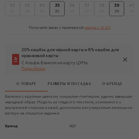
32
33
34
35
36
37
38
39
40
32
33
34
35
36
37
38
39
40
Получите заказ с примеркой
завтра c 12:00
20% кешбэк для чёрной карты и 8% кешбэк для
оранжевой карты
С Альфа-Банком на карту ЦУМа
Подробнее
О ТОВАРЕ
РАЗМЕРЫ И ПОСАДКА
О БРЕНДЕ
Балетки с крупным цветком, покрытым глиттером, удачно завершат
нарядный образ. Модель из гладкого текстиля, усиленного с
внутренней стороны кожей, дополнили регулируемым ремешком
велкро на открытом заднике.
Бренд
N21