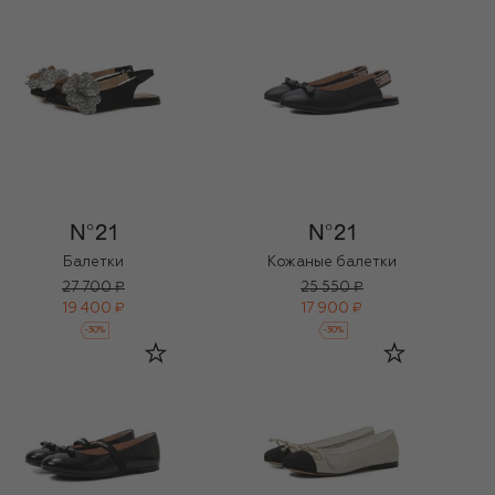
Кожаные балетки
Балетки
27 700 ₽
25 550 ₽
19 400 ₽
17 900 ₽
-
30
%
-
30
%