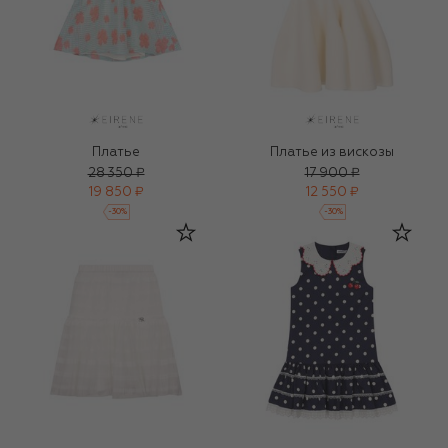
Платье
Платье из вискозы
28 350 ₽
17 900 ₽
19 850 ₽
12 550 ₽
-
30
%
-
30
%