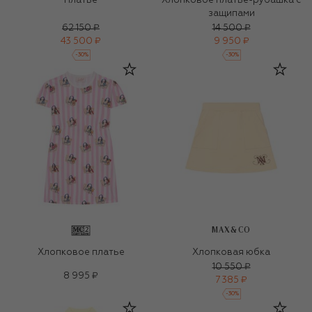
Платье
Хлопковое платье-рубашка с
защипами
62 150 ₽
14 500 ₽
43 500 ₽
9 950 ₽
-
30
%
-
30
%
MAX&CO
Хлопковое платье
Хлопковая юбка
10 550 ₽
8 995 ₽
7 385 ₽
-
30
%