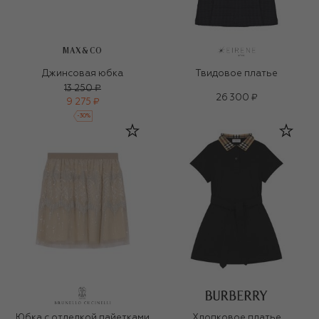
MAX&CO
Джинсовая юбка
Твидовое платье
13 250 ₽
26 300 ₽
9 275 ₽
-
30
%
Юбка с отделкой пайетками
Хлопковое платье