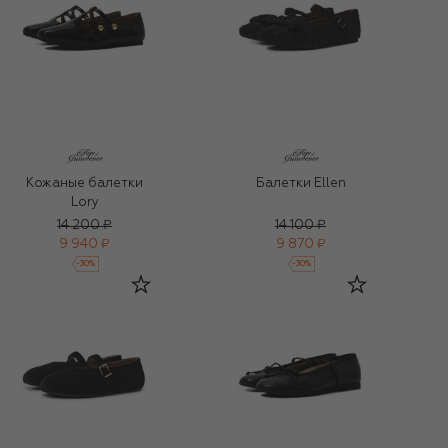
Балетки Ellen
Кожаные балетки
Lory
14 200 ₽
14 100 ₽
9 940 ₽
9 870 ₽
-
30
%
-
30
%