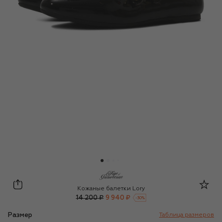
Age of Innocence
Кожаные балетки Lory
14 200 ₽
9 940 ₽
-
30
%
Размер
Таблица размеров