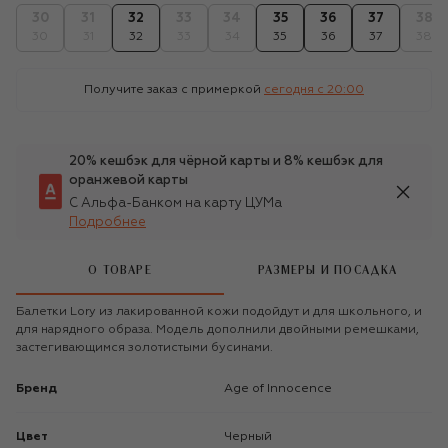
30
31
32
33
34
35
36
37
38
30
31
32
33
34
35
36
37
38
Получите заказ с примеркой
сегодня c 20:00
20% кешбэк для чёрной карты и 8% кешбэк для
оранжевой карты
С Альфа-Банком на карту ЦУМа
Подробнее
О ТОВАРЕ
РАЗМЕРЫ И ПОСАДКА
Балетки Lory из лакированной кожи подойдут и для школьного, и
для нарядного образа. Модель дополнили двойными ремешками,
застегивающимся золотистыми бусинами.
Бренд
Age of Innocence
Цвет
Черный