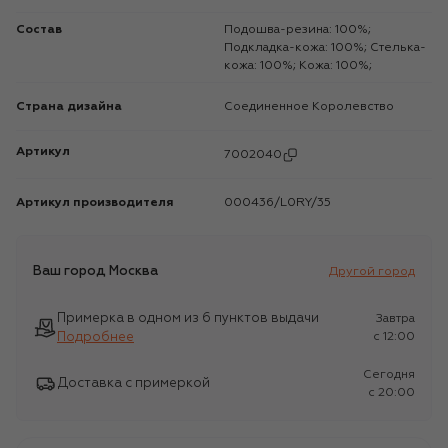
Состав
Подошва-резина: 100%;
Подкладка-кожа: 100%; Стелька-
кожа: 100%; Кожа: 100%;
Страна дизайна
Соединенное Королевство
Артикул
7002040
Артикул производителя
000436/L0RY/35
Ваш город
Москва
Другой город
Примерка в одном из 6 пунктов выдачи
Завтра
Подробнее
c 12:00
Сегодня
Доставка с примеркой
c 20:00