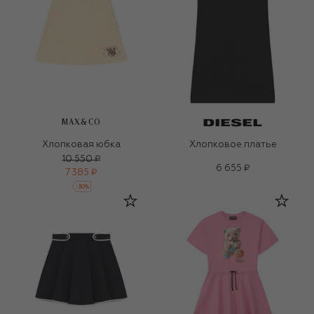
MAX&CO
Хлопковая юбка
Хлопковое платье
10 550 ₽
6 655 ₽
7 385 ₽
-
30
%