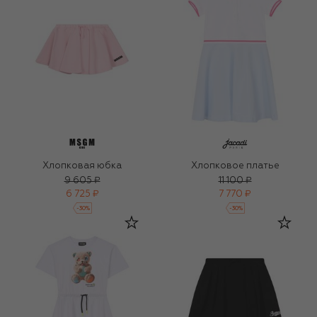
Хлопковая юбка
Хлопковое платье
9 605 ₽
11 100 ₽
6 725 ₽
7 770 ₽
-
30
%
-
30
%