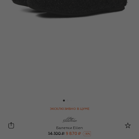
ЭКСКЛЮЗИВНО В ЦУМЕ
Age of Innocence
Балетки Ellen
14 100 ₽
9 870 ₽
-
30
%