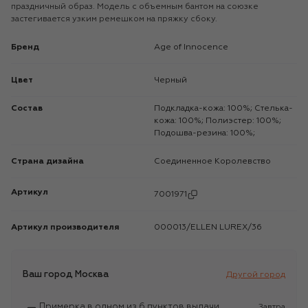
праздничный образ. Модель с объемным бантом на союзке
застегивается узким ремешком на пряжку сбоку.
Бренд
Age of Innocence
Цвет
Черный
Состав
Подкладка-кожа: 100%; Стелька-
кожа: 100%; Полиэстер: 100%;
Подошва-резина: 100%;
Страна дизайна
Соединенное Королевство
Артикул
7001971
Артикул производителя
000013/ELLEN LUREX/36
Ваш город
Москва
Другой город
Примерка в одном из 6 пунктов выдачи
Завтра