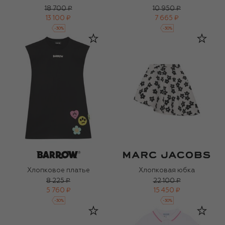
18 700 ₽
10 950 ₽
13 100 ₽
7 665 ₽
-
30
%
-
30
%
Хлопковое платье
Хлопковая юбка
8 225 ₽
22 100 ₽
5 760 ₽
15 450 ₽
-
30
%
-
30
%