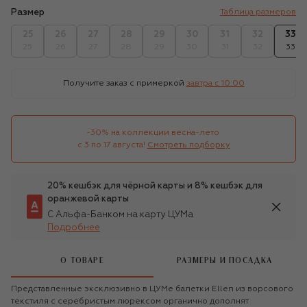
Размер
Таблица размеров
25
26
27
28
29
30
31
32
33
25
26
27
28
29
30
31
32
33
Получите заказ с примеркой
завтра c 10:00
-30% на коллекции весна-лето 

с 3 по 17 августа!
Смотреть подборку
20% кешбэк для чёрной карты и 8% кешбэк для
оранжевой карты
С Альфа-Банком на карту ЦУМа
Подробнее
О ТОВАРЕ
РАЗМЕРЫ И ПОСАДКА
Представленные эксклюзивно в ЦУМе балетки Ellen из ворсового
текстиля с серебристым люрексом органично дополнят