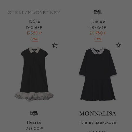
Юбка
Платье
19 050 ₽
29 650 ₽
13 350 ₽
20 750 ₽
-
30
%
-
30
%
Платье
Платье из вискозы
23 600 ₽