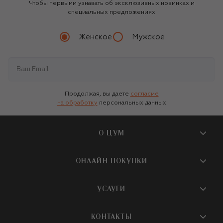
Чтобы первыми узнавать об эксклюзивных новинках и
специальных предложениях
Женское
Мужское
Продолжая, вы даете
согласие
на обработку
персональных данных
О ЦУМ
О магазине
ОНЛАЙН ПОКУПКИ
Новости и события
Вопросы и ответы
УСЛУГИ
Бутики и ПВЗ ЦУМ
Мобильное приложение
Контакты
Шопинг-сервисы
КОНТАКТЫ
Доставка