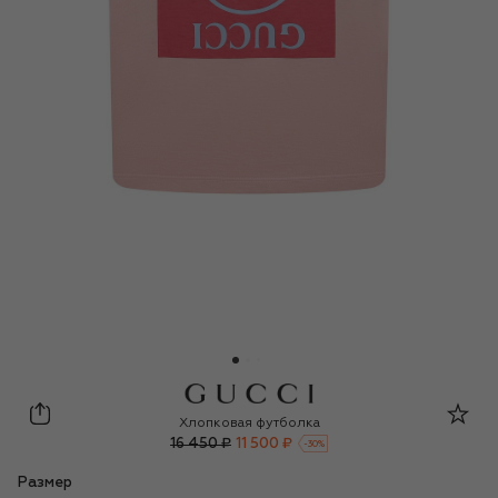
Gucci
Хлопковая футболка
16 450 ₽
11 500 ₽
-
30
%
Размер