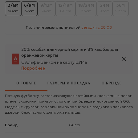
3/6M
6/9M
9/12M
12/18M
18/24M
24M
36M
60cm
67cm
74cm
80cm
86cm
92cm
98cm
Получите заказ с примеркой
сегодня c 20:00
20% кешбэк для чёрной карты и 8% кешбэк для
оранжевой карты
С Альфа-Банком на карту ЦУМа
Подробнее
О ТОВАРЕ
РАЗМЕРЫ И ПОСАДКА
О БРЕНДЕ
Прямую футболку, застегивающуюся потайными кнопками на левом
плече, украсили принтом с логотипом бренда и монограммой GG.
Модель с круглой горловиной выполнили из гладкого хлопкового
джерси, безопасного для кожи малыша.
Бренд
Gucci