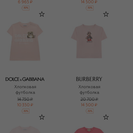
6 965 ₽
14 500 ₽
-
30
%
-
30
%
Хлопковая
Хлопковая
футболка
футболка
14 750 ₽
20 700 ₽
10 350 ₽
14 500 ₽
-
30
%
-
30
%