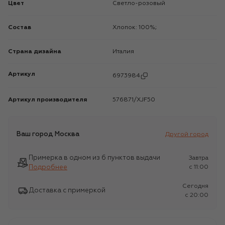
Цвет
Светло-розовый
Состав
Хлопок: 100%;
Страна дизайна
Италия
Артикул
6973984
Артикул производителя
576871/XJF50
Ваш город
Москва
Другой город
Примерка в одном из 6 пунктов выдачи
Завтра
Подробнее
c 11:00
Сегодня
Доставка с примеркой
c 20:00