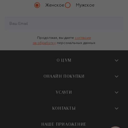
Женское
Мужское
Продолжая, вы даете
согласие
на обработку
персональных данных
О ЦУМ
О магазине
ОНЛАЙН ПОКУПКИ
Новости и события
Вопросы и ответы
УСЛУГИ
Бутики и ПВЗ ЦУМ
Мобильное приложение
Контакты
Шопинг-сервисы
КОНТАКТЫ
Доставка
Наша история
Шопинг со стилистом ЦУМ
Обмен и возврат
+7 495 933 73 00
Карьера
НАШЕ ПРИЛОЖЕНИЕ
Подарочная карта