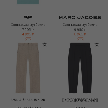
Хлопковая футболка
Хлопковая футболка
7 205 ₽
9 950 ₽
4 995 ₽
6 965 ₽
-
30
%
-
30
%
PAUL & SHARK JUNIOR
Льняные брюки
Брюки