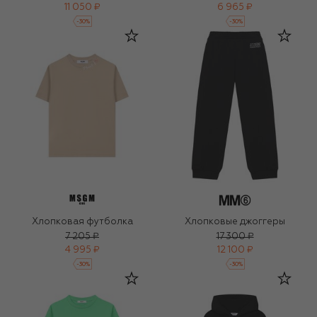
11 050 ₽
6 965 ₽
-
30
%
-
30
%
Хлопковая футболка
Хлопковые джоггеры
7 205 ₽
17 300 ₽
4 995 ₽
12 100 ₽
-
30
%
-
30
%