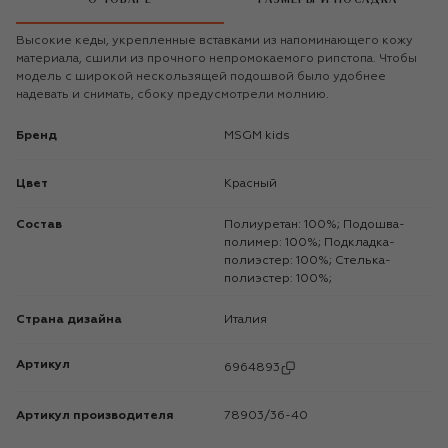
Высокие кеды, укрепленные вставками из напоминающего кожу
материала, сшили из прочного непромокаемого рипстопа. Чтобы
модель с широкой нескользящей подошвой было удобнее
надевать и снимать, сбоку предусмотрели молнию.
Бренд
MSGM kids
Цвет
Красный
Состав
Полиуретан: 100%; Подошва-
полимер: 100%; Подкладка-
полиэстер: 100%; Стелька-
полиэстер: 100%;
Страна дизайна
Италия
Артикул
6964893
Артикул производителя
78903/36-40