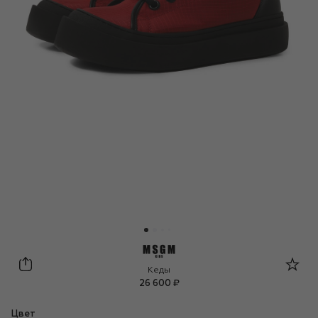
MSGM kids
Кеды
26 600 ₽
Цвет