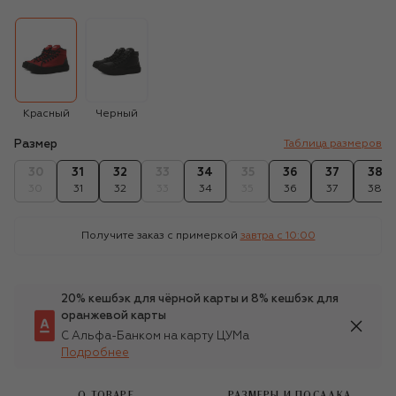
Красный
Черный
Размер
Таблица размеров
30
31
32
33
34
35
36
37
38
30
31
32
33
34
35
36
37
38
Получите заказ с примеркой
завтра c 10:00
20% кешбэк для чёрной карты и 8% кешбэк для
оранжевой карты
С Альфа-Банком на карту ЦУМа
Подробнее
О ТОВАРЕ
РАЗМЕРЫ И ПОСАДКА