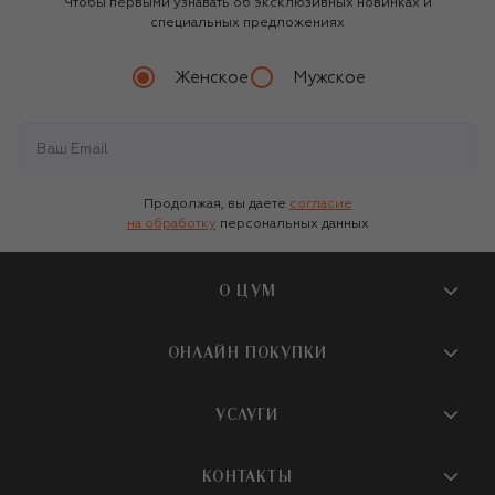
Чтобы первыми узнавать об эксклюзивных новинках и
специальных предложениях
Женское
Мужское
Продолжая, вы даете
согласие
на обработку
персональных данных
О ЦУМ
О магазине
ОНЛАЙН ПОКУПКИ
Новости и события
Вопросы и ответы
УСЛУГИ
Бутики и ПВЗ ЦУМ
Мобильное приложение
Контакты
Шопинг-сервисы
КОНТАКТЫ
Доставка
Наша история