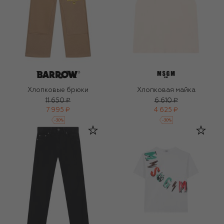
Хлопковые брюки
Хлопковая майка
11 650 ₽
6 610 ₽
7 995 ₽
4 625 ₽
-
30
%
-
30
%