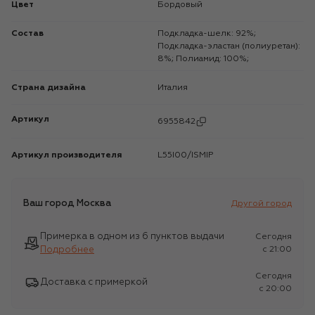
Цвет
Бордовый
Состав
Подкладка-шелк: 92%;
Подкладка-эластан (полиуретан):
8%; Полиамид: 100%;
Страна дизайна
Италия
Артикул
6955842
Артикул производителя
L55I00/ISMIP
Ваш город
Москва
Другой город
Примерка в одном из 6 пунктов выдачи
Сегодня
Подробнее
c 21:00
Сегодня
Доставка с примеркой
c 20:00