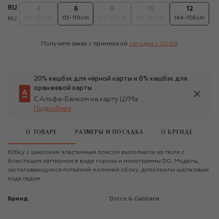
RU
4
6
8
10
12
101-107cm
113-119cm
120-131cm
132-143cm
144-156cm
RU
Получите заказ с примеркой
сегодня c 20:00
20% кешбэк для чёрной карты и 8% кешбэк для
оранжевой карты
С Альфа-Банком на карту ЦУМа
Подробнее
О ТОВАРЕ
РАЗМЕРЫ И ПОСАДКА
О БРЕНДЕ
Юбку с широким эластичным поясом выполнили из тюля с
блестящим паттерном в виде гороха и монограммы DG. Модель,
застегивающуюся потайной молнией сбоку, дополнили шелковым
подкладом.
Бренд
Dolce & Gabbana