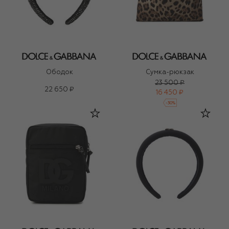
Ободок
Сумка-рюкзак
23 500 ₽
22 650 ₽
16 450 ₽
-
30
%