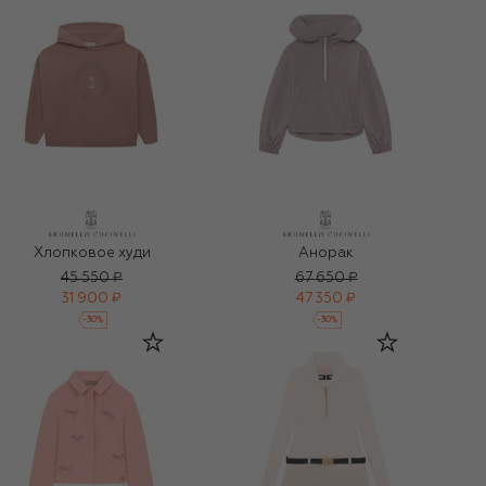
Хлопковое худи
Анорак
45 550 ₽
67 650 ₽
31 900 ₽
47 350 ₽
-
30
%
-
30
%