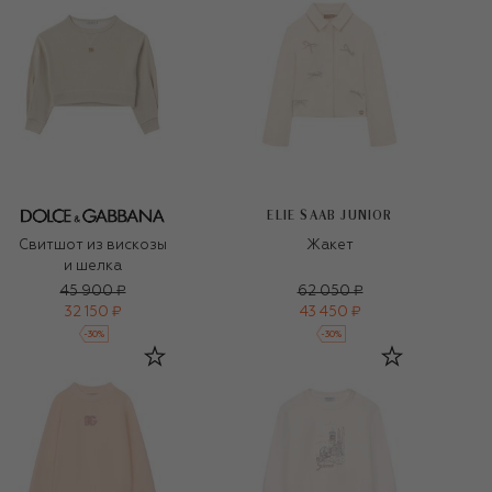
ELIE SAAB JUNIOR
Свитшот из вискозы
Жакет
и шелка
45 900 ₽
62 050 ₽
32 150 ₽
43 450 ₽
-
30
%
-
30
%