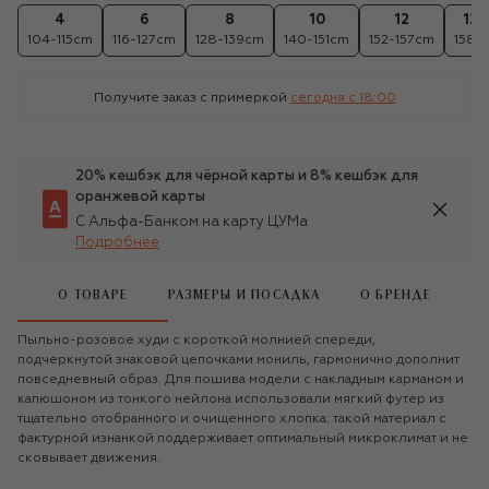
4
6
8
10
12
12+
104-115cm
116-127cm
128-139cm
140-151cm
152-157cm
158c
Получите заказ с примеркой
сегодня c 18:00
20% кешбэк для чёрной карты и 8% кешбэк для
оранжевой карты
С Альфа-Банком на карту ЦУМа
Подробнее
О ТОВАРЕ
РАЗМЕРЫ И ПОСАДКА
О БРЕНДЕ
Пыльно-розовое худи с короткой молнией спереди,
подчеркнутой знаковой цепочками мониль, гармонично дополнит
повседневный образ. Для пошива модели с накладным карманом и
капюшоном из тонкого нейлона использовали мягкий футер из
тщательно отобранного и очищенного хлопка: такой материал с
фактурной изнанкой поддерживает оптимальный микроклимат и не
сковывает движения.