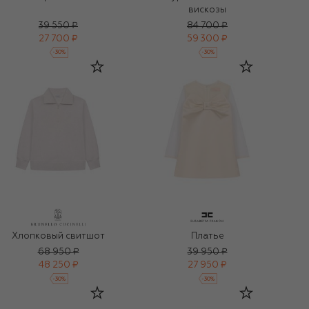
вискозы
39 550 ₽
84 700 ₽
27 700 ₽
59 300 ₽
-
30
%
-
30
%
Хлопковый свитшот
Платье
68 950 ₽
39 950 ₽
48 250 ₽
27 950 ₽
-
30
%
-
30
%