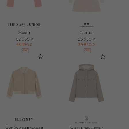
ELIE SAAB JUNIOR
Жакет
Платье
62 050 ₽
56 950 ₽
43 450 ₽
39 850 ₽
-
30
%
-
30
%
ELEVENTY
Бомбер из вискозы
Куртка изо льна и