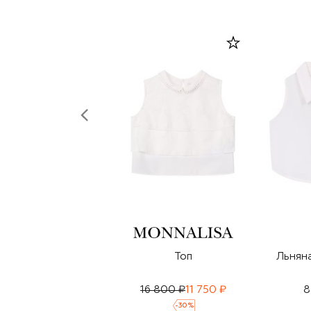
Топ
Льнян
16 800 ₽
11 750 ₽
8
-
30
%