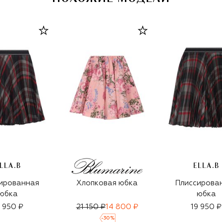
LLA.B
ELLA.B
ированная
Хлопковая юбка
Плиссирова
юбка
юбка
9 950 ₽
21 150 ₽
14 800 ₽
19 950 ₽
-
30
%