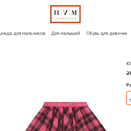
ежда для мальчиков
Для малышей
Обувь для девочек
Of
Ю
2
Р