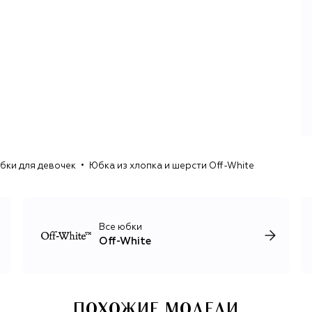
нормы, но и быстро сделали бренд узнаваемым во всем
мире, а его дизайны — одними из самых копируемых.
Абло распорядился первым успехом так: сохранил
базовые вещи с самыми желанными принтами в
постоянной линии (сейчас она называется Icons), а в
сезонных коллекциях начал экспериментировать с
кроем, материалами и силуэтами. На этом стыке —
простых вещей и сложных объектов дизайна — бренд
проработал до смерти дизайнера в 2021 году.
Первым после основателя креативным директором Off-
White стал стилист Ибрагим Камара. Под его
бки для девочек
Юбка из хлопка и шерсти Off-White
руководством бренд сохранил мультидисциплинарный
подход к дизайну: Камара привлекает к работе
современных художников, музыкантов, фотографов,
графических дизайнеров. Результат — многоголосие
культур, рас, возрастов и художественных техник,
Все юбки
благодаря которому визуальный язык бренда
Off-White
существенно обогатился.
ПОХОЖИЕ МОДЕЛИ