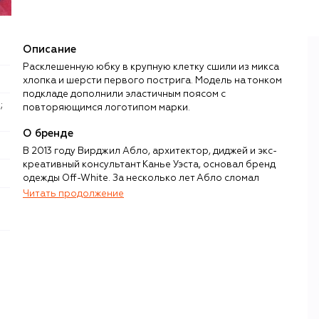
Описание
Расклешенную юбку в крупную клетку сшили из микса
хлопка и шерсти первого пострига. Модель на тонком
подкладе дополнили эластичным поясом с
повторяющимся логотипом марки.
О бренде
В 2013 году Вирджил Абло, архитектор, диджей и экс-
креативный консультант Канье Уэста, основал бренд
одежды Off-White. За несколько лет Абло сломал
устоявшиеся стандарты модной индустрии, показав, что
Читать продолжение
между стритвиром и люксом на самом деле нет
барьеров, а визуальным языком может стать даже
«примитивная» айдентика, например кавычки,
обрамляющие названия привычных вещей — кроссовок,
сумок, худи.
Черно-белые графичные принты, бирки-стяжки Zip Tie и
надписи в кавычках не только отражали архитектурное
прошлое Абло и его желание проверить на прочность