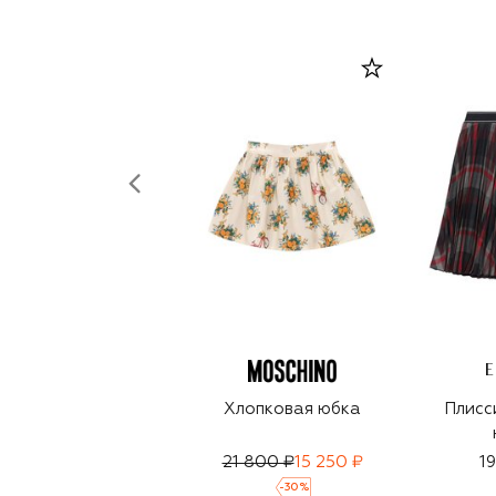
E
Хлопковая юбка
Плисс
21 800 ₽
15 250 ₽
1
-
30
%