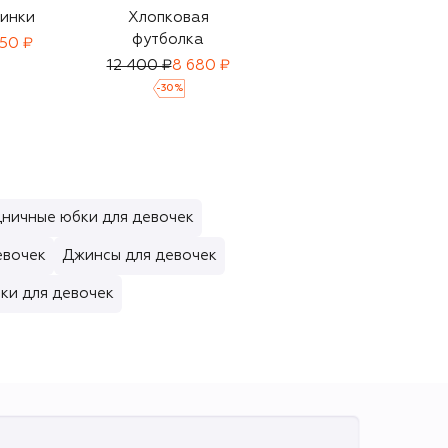
инки
Хлопковая
Хлопковая
футболка
футболка
950 ₽
12 400 ₽
8 680 ₽
20 550 ₽
14 400 ₽
-
30
%
-
30
%
ничные юбки для девочек
евочек
Джинсы для девочек
ки для девочек