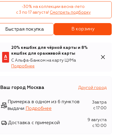
-30% на коллекции весна-лето 

с 3 по 17 августа!
Смотреть подборку
В корзину
Быстрая покупка
20% кешбэк для чёрной карты и 8%
кешбэк для оранжевой карты
С Альфа-Банком на карту ЦУМа
Подробнее
Ваш город
Москва
Другой город
Примерка в одном из 6 пунктов
Завтра
выдачи
Подробнее
c 17:00
9 августа
Доставка с примеркой
c 10:00