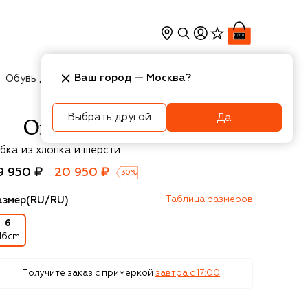
Ваш город —
Москва
?
Обувь для мальчиков
Игрушки
Аксесcуары
Выбрать другой
Да
f-White
бка из хлопка и шерсти
9 950 ₽
20 950 ₽
-
30
%
азмер
(RU/RU)
Таблица размеров
6
116cm
Получите заказ с примеркой
завтра c 17:00