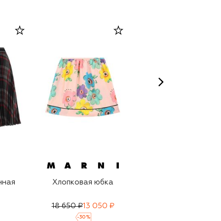
нная
Хлопковая юбка
Юбка из шерсти и
вискозы
18 650 ₽
13 050 ₽
18 000 ₽
12 600 ₽
-
30
%
-
30
%