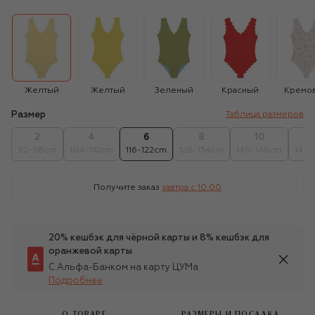
Желтый
Желтый
Зеленый
Красный
Кремо
Размер
Таблица размеров
2
4
6
8
10
92-98cm
104-110cm
116-122cm
128-134cm
140-146cm
146-
Получите заказ
завтра c 10:00
20% кешбэк для чёрной карты и 8% кешбэк для
оранжевой карты
С Альфа-Банком на карту ЦУМа
Подробнее
О ТОВАРЕ
РАЗМЕРЫ И ПОСАДКА