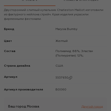
Двусторонний слитный купальник Charleston Maillot изготовили
из фактурного нейлона стрейч. Края изделия украсили
фирменными фестонами.
Бренд
Marysia Bumby
Цвет
Желтый
Состав
Полиамид: 88%; Эластан
(Полиуретан): 12%;
Страна дизайна
США
Артикул
5537930
Артикул производителя
B0060
Ваш город
Москва
Другой город