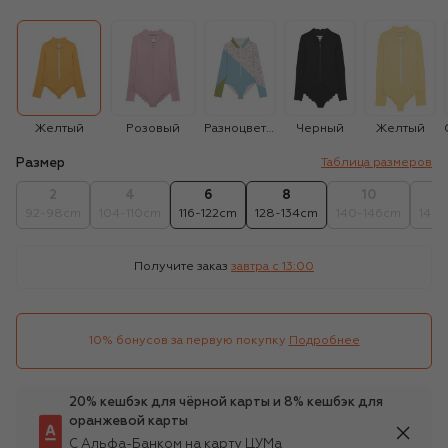
Желтый
Розовый
Разноцветный
Черный
Желтый
Размер
Таблица размеров
2
4
6
8
10
92-98cm
104-110cm
116-122cm
128-134cm
140-146cm
146-
Получите заказ
завтра c 13:00
10% бонусов за первую покупку
Подробнее
20% кешбэк для чёрной карты и 8% кешбэк для
оранжевой карты
С Альфа-Банком на карту ЦУМа