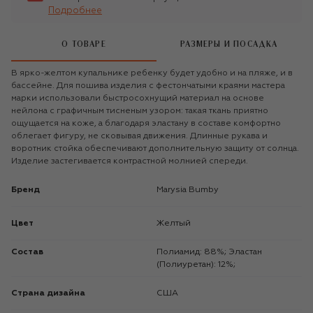
Подробнее
О ТОВАРЕ
РАЗМЕРЫ И ПОСАДКА
В ярко-желтом купальнике ребенку будет удобно и на пляже, и в
бассейне. Для пошива изделия с фестончатыми краями мастера
марки использовали быстросохнущий материал на основе
нейлона с графичным тисненым узором: такая ткань приятно
ощущается на коже, а благодаря эластану в составе комфортно
облегает фигуру, не сковывая движения. Длинные рукава и
воротник стойка обеспечивают дополнительную защиту от солнца.
Изделие застегивается контрастной молнией спереди.
Бренд
Marysia Bumby
Цвет
Желтый
Состав
Полиамид: 88%; Эластан
(Полиуретан): 12%;
Страна дизайна
США