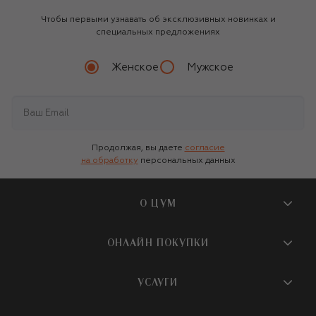
Чтобы первыми узнавать об эксклюзивных новинках и
специальных предложениях
Женское
Мужское
Продолжая, вы даете
согласие
на обработку
персональных данных
О ЦУМ
О магазине
ОНЛАЙН ПОКУПКИ
Новости и события
Вопросы и ответы
УСЛУГИ
Бутики и ПВЗ ЦУМ
Мобильное приложение
Контакты
Шопинг-сервисы