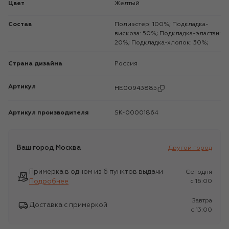
Цвет
Желтый
Состав
Полиэстер: 100%; Подкладка-
вискоза: 50%; Подкладка-эластан:
20%; Подкладка-хлопок: 30%;
Страна дизайна
Россия
Артикул
HE00943885
Артикул производителя
SK-00001864
Ваш город
Москва
Другой город
Примерка в одном из 6 пунктов выдачи
Сегодня
Подробнее
c 16:00
Завтра
Доставка с примеркой
c 13:00