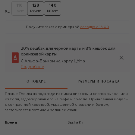
116
128
140
116cm
128cm
140cm
RU
Получите заказ с примеркой
сегодня c 16:00
20% кешбэк для чёрной карты и 8% кешбэк для
оранжевой карты
С Альфа-Банком на карту ЦУМа
Подробнее
О ТОВАРЕ
РАЗМЕРЫ И ПОСАДКА
Платье Thelma на подкладе из микса вискозы и хлопка выполнили
из тюля, задрапировав его на лифе и подоле. Приталенная модель
с контрастной кокеткой, украшенной стразами и бантом,
застегивается потайной молнией сзади.
Бренд
Sasha Kim