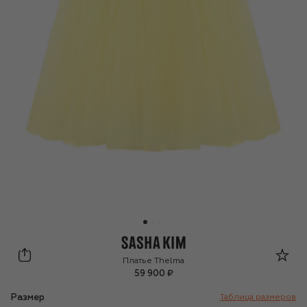
Sasha Kim
Платье Thelma
59 900 ₽
Размер
Таблица размеров