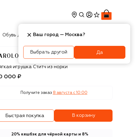
Ваш город —
Москва
?
Обувь для мальчиков
Игрушки
Аксесcуары
Выбрать другой
Да
AROLON
rolon
ягкая игрушка Ститч из норки
0 000 ₽
Получите заказ
8 августа c 10:00
В корзину
Быстрая покупка
20% кешбэк для чёрной карты и 8%