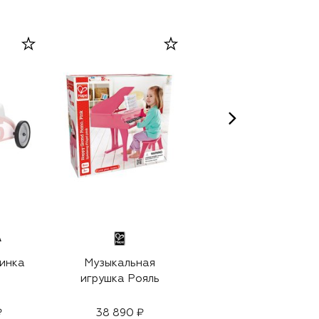
A
инка
Музыкальная
Игрушка Зайчик
игрушка Рояль
₽
38 890 ₽
69 950 ₽