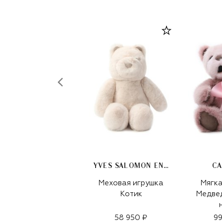
YVES SALOMON ENFANT
C
Меховая игрушка
Мягка
Котик
Медвед
58 950 ₽
99