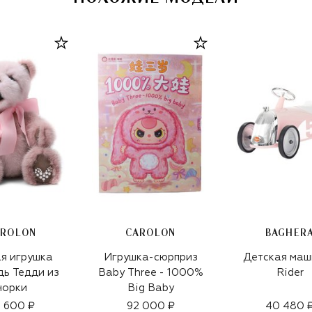
AROLON
CAROLON
BAGHER
я игрушка
Игрушка-сюрприз
Детская маш
ь Тедди из
Baby Three - 1000%
Rider
норки
Big Baby
 600 ₽
92 000 ₽
40 480 