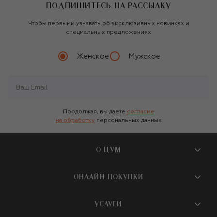
ПОДПИШИТЕСЬ НА РАССЫЛКУ
Чтобы первыми узнавать об эксклюзивных новинках и
специальных предложениях
Женское
Мужское
Продолжая, вы даете
согласие
на обработку
персональных данных
О ЦУМ
О магазине
ОНЛАЙН ПОКУПКИ
Новости и события
Вопросы и ответы
УСЛУГИ
Бутики и ПВЗ ЦУМ
Мобильное приложение