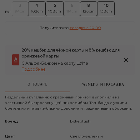
3
4
5
6
8
10
94cm
102cm
108cm
114cm
126cm
138cm
RU
Получите заказ
сегодня c 20:00
20% кешбэк для чёрной карты и 8% кешбэк для
оранжевой карты
С Альфа-Банком на карту ЦУМа
Подробнее
О ТОВАРЕ
РАЗМЕРЫ И ПОСАДКА
Раздельный купальник с графичным принтом выполнили из
эластичной быстросохнущей микрофибры. Топ-бандо с узкими
бретелями и плавки-бикини дополнили градиентными оборками.
Бренд
Billieblush
Цвет
Светло-зеленый