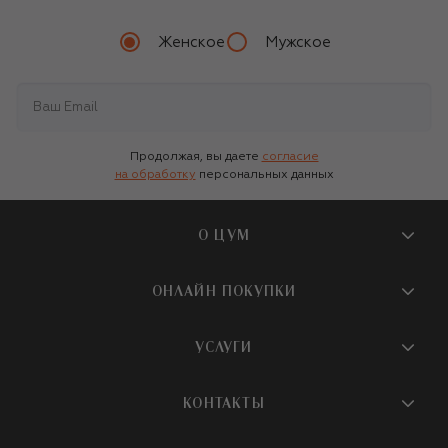
Женское
Мужское
Продолжая, вы даете
согласие
на обработку
персональных данных
О ЦУМ
О магазине
ОНЛАЙН ПОКУПКИ
Новости и события
Вопросы и ответы
УСЛУГИ
Бутики и ПВЗ ЦУМ
Мобильное приложение
Контакты
Шопинг-сервисы
КОНТАКТЫ
Доставка
Наша история
Шопинг со стилистом ЦУМ
Обмен и возврат