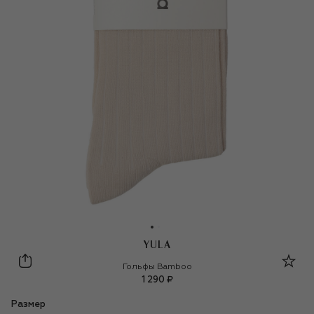
YULA
Yula
Гольфы Bamboo
1 290 ₽
Размер