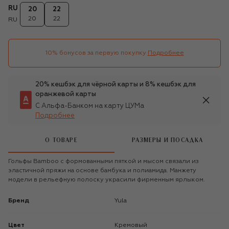
RU
20
22
20
22
RU
10% бонусов за первую покупку
Подробнее
20% кешбэк для чёрной карты и 8% кешбэк для
оранжевой карты
С Альфа-Банком на карту ЦУМа
Подробнее
О ТОВАРЕ
РАЗМЕРЫ И ПОСАДКА
Гольфы Bamboo с формованными пяткой и мысом связали из
эластичной пряжи на основе бамбука и полиамида. Манжету
модели в рельефную полоску украсили фирменным ярлыком.
Бренд
Yula
Цвет
Кремовый