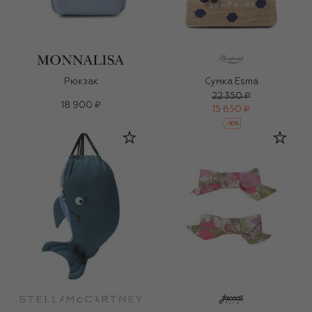
Рюкзак
Сумка Esma
22 350 ₽
18 900 ₽
15 650 ₽
-
30
%