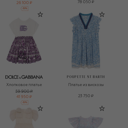
78 050 ₽
26 100 ₽
-
30
%
POUPETTE ST BARTH
Хлопковое платье
Платье из вискозы
59 900 ₽
23 750 ₽
41 950 ₽
-
30
%