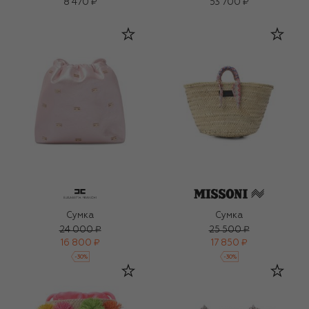
8 470 ₽
53 700 ₽
Сумка
Сумка
24 000 ₽
25 500 ₽
16 800 ₽
17 850 ₽
-
30
%
-
30
%