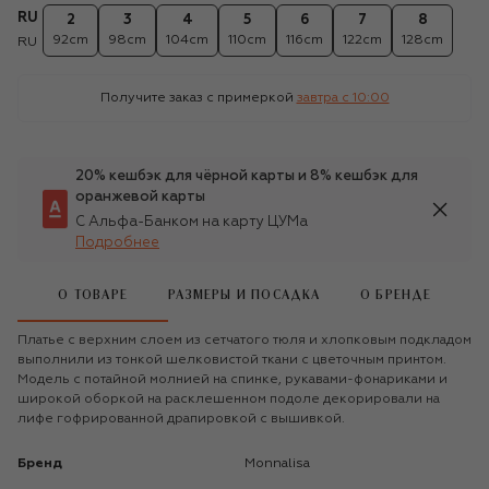
RU
2
3
4
5
6
7
8
92cm
98cm
104cm
110cm
116cm
122cm
128cm
RU
Получите заказ с примеркой
завтра c 10:00
20% кешбэк для чёрной карты и 8% кешбэк для
оранжевой карты
С Альфа-Банком на карту ЦУМа
Подробнее
О ТОВАРЕ
РАЗМЕРЫ И ПОСАДКА
О БРЕНДЕ
Платье с верхним слоем из сетчатого тюля и хлопковым подкладом
выполнили из тонкой шелковистой ткани с цветочным принтом.
Модель с потайной молнией на спинке, рукавами-фонариками и
широкой оборкой на расклешенном подоле декорировали на
лифе гофрированной драпировкой с вышивкой.
Бренд
Monnalisa