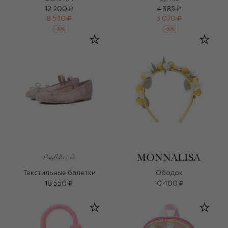
12 200 ₽
4 385 ₽
8 540 ₽
3 070 ₽
-
30
%
-
30
%
Текстильные балетки
Ободок
18 550 ₽
10 400 ₽