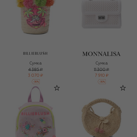
BILLIEBLUSH
Сумка
Сумка
4 385 ₽
11 300 ₽
3 070 ₽
7 910 ₽
-
30
%
-
30
%