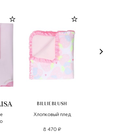
BILLIEBLUSH
BOBO CHOSES
е
Хлопковый плед
Комплект из пледа
о
и пинеток
8 470 ₽
19 450 ₽