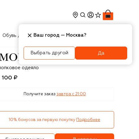
Ваш город —
Москва
?
Обувь для мальчиков
Игрушки
Аксесcуары
Выбрать другой
Да
onnalisa
лопковое одеяло
5 100 ₽
Получите заказ
завтра c 21:00
10% бонусов за первую покупку
Подробнее