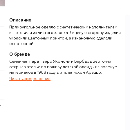
Описание
Прямоугольное одеяло с синтетическим наполнителем
изготовили из чистого хлопка. Лицевую сторону изделия
украсили цветочным принтом, а изнаночную сделали
однотонной.
О бренде
Семейная пара Пьеро Якомони и Барбара Берточчи
открыла ателье по пошиву детской одежды из премиум-
материалов в 1968 году в итальянском Ареццо.
Прорабатывая каждую деталь и добиваясь
Читать продолжение
безупречного качества изделий, супруги не забывали и о
привлекательном для самих детей дизайне — благодаря
этим характеристикам их бренд Monnalisa из локального
вскоре превратился в мировой.
.
В современной коллекции Monnalisa доступен
полноценный гардероб для девочек и мальчиков с
младенчества до 16 лет. Главная задача дизайнеров —
предоставить детям широкий выбор вещей, в которых