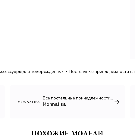
можно комфортно и уверенно демонстрировать
окружающим свою индивидуальность. Нежные и
романтичные коллекции, вдохновленные сказочными
мирами, полны ярких артистичных вещей, украшенных
замысловатыми вышивками, принтами, кружевом и
рюшами. Цветовая гамма охватывает всю палитру — от
пастельных до сочных фруктовых оттенков.
Несмотря на яркую декоративность, в коллекции можно
найти все необходимые элементы школьной формы,
повседневные футболки и джинсы, утепленные зимние
куртки, демисезонные пальто и тренчи классического
Аксессуары для новорожденных
Постельные принадлежности дл
кроя. Отдельного внимания достойна линия
аксессуаров для девочек, куда входят солнцезащитные
очки, ободки и внушительная коллекция мини-сумок
актуальных взрослых силуэтов.
Все постельные принадлежности для младенцев
Monnalisa
ПОХОЖИЕ МОДЕЛИ