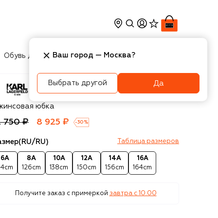
Ваш город —
Москва
?
Обувь для мальчиков
Игрушки
Аксесcуары
Выбрать другой
Да
rl Lagerfeld Kids
жинсовая юбка
2 750 ₽
8 925 ₽
-
30
%
азмер
(RU/RU)
Таблица размеров
6A
8A
10A
12A
14A
16A
14cm
126cm
138cm
150cm
156cm
164cm
Получите заказ с примеркой
завтра c 10:00