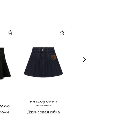
MAX&CO
кожи
Джинсовая юбка
Джинсовая юбка