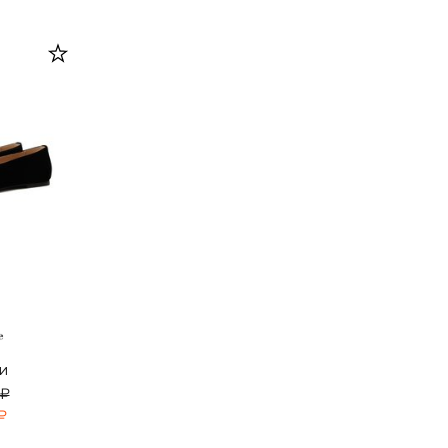
и
 ₽
₽