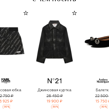
совая юбка
Джинсовая куртка
Балетк
12 750 ₽
28 450 ₽
22 500
8 925 ₽
19 900 ₽
15 750 
-
30
%
-
30
%
-
30
%