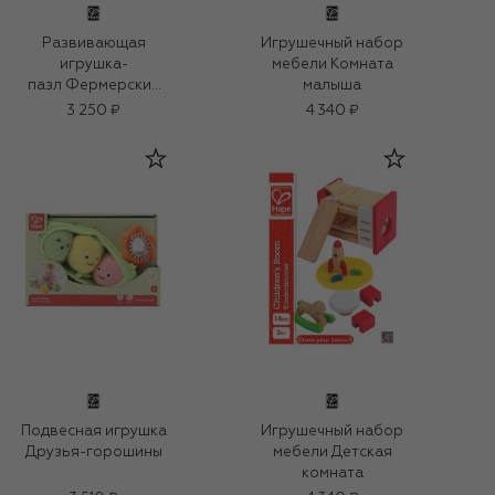
Развивающая
Игрушечный набор
игрушка-
мебели Комната
пазл Фермерский
малыша
дворик
3 250 ₽
4 340 ₽
Подвесная игрушка
Игрушечный набор
Друзья-горошины
мебели Детская
комната