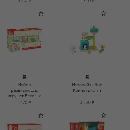
3 510 ₽
4 340 ₽
Набор
Игровой набор
развивающих
Комната котят
игрушек Веселые
цыплята
2 170 ₽
3 250 ₽