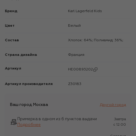
Бренд
Karl Lagerfeld Kids
Цвет
Белый
Состав
Хлопок: 64%; Полиамид: 36%;
Страна дизайна
Франция
Артикул
HE00893202
Артикул производителя
Z30183
Ваш город
Москва
Другой город
Примерка в одном из 6 пунктов выдачи
Завтра
Подробнее
c 12:00