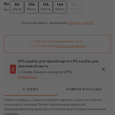
RU
8A
10A
12A
14A
16A
126cm
138cm
150cm
156cm
164cm
RU
Получите заказ с примеркой
сегодня c 20:00
-30% на коллекции весна-лето 

с 3 по 17 августа!
Смотреть подборку
20% кешбэк для чёрной карты и 8% кешбэк для
оранжевой карты
С Альфа-Банком на карту ЦУМа
Подробнее
О ТОВАРЕ
РАЗМЕРЫ И ПОСАДКА
Платье-рубашку с расклешенным подолом сшили из тонкого
хлопкового поплина. Талию подчеркнули широкой
брендированной резинкой, которой вторит контрастная молния
спереди.