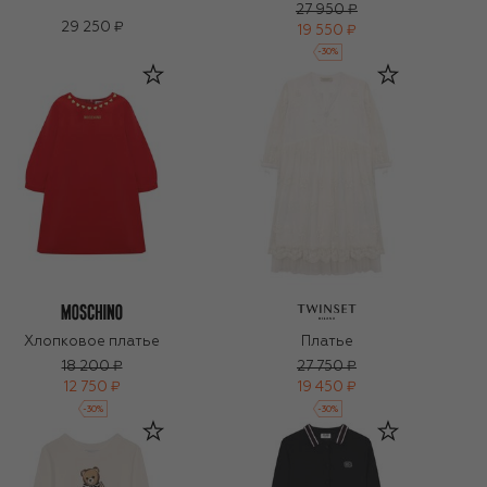
27 950 ₽
29 250 ₽
19 550 ₽
-
30
%
Хлопковое платье
Платье
18 200 ₽
27 750 ₽
12 750 ₽
19 450 ₽
-
30
%
-
30
%