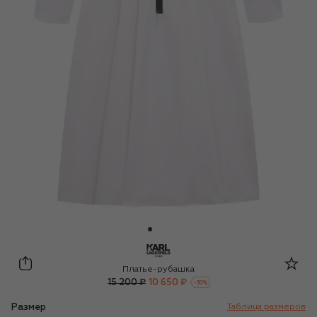
Karl Lagerfeld Kids
Платье-рубашка
15 200 ₽
10 650 ₽
-
30
%
Размер
Таблица размеров