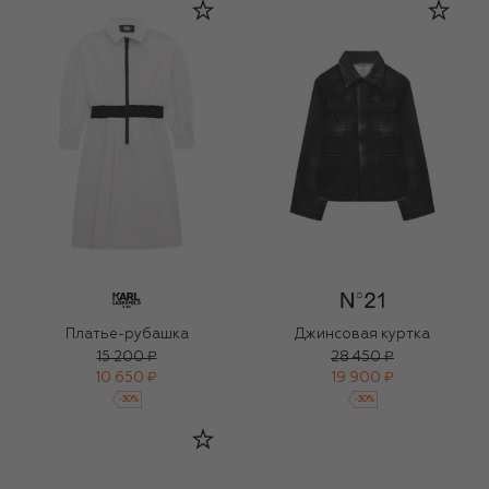
Платье-рубашка
Джинсовая куртка
15 200 ₽
28 450 ₽
10 650 ₽
19 900 ₽
-
30
%
-
30
%