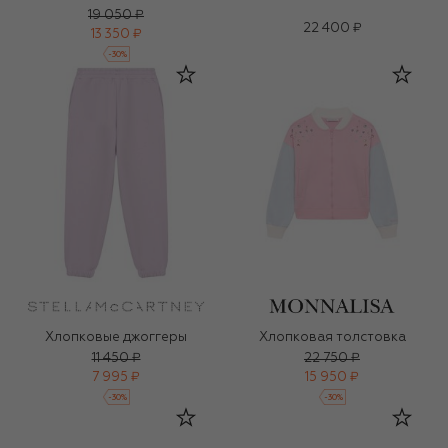
19 050 ₽
22 400 ₽
13 350 ₽
-
30
%
Хлопковые джоггеры
Хлопковая толстовка
11 450 ₽
22 750 ₽
7 995 ₽
15 950 ₽
-
30
%
-
30
%