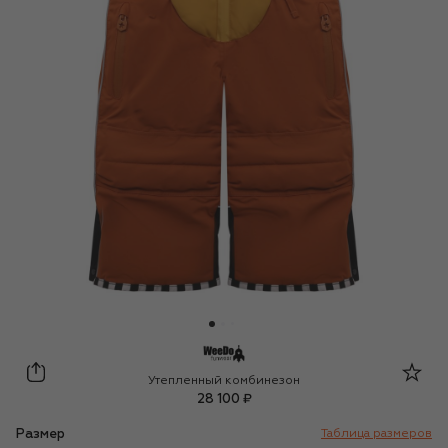
WeeDo
Утепленный комбинезон
28 100 ₽
Размер
Таблица размеров