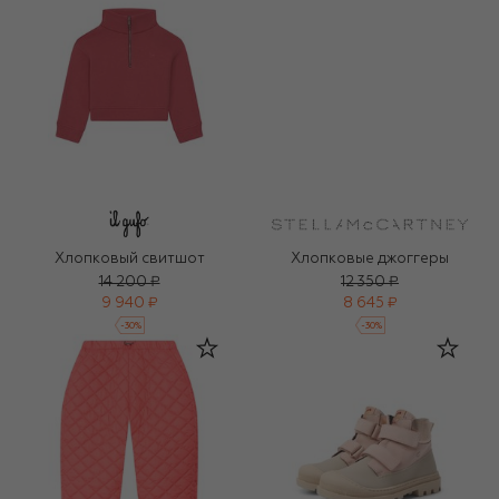
Хлопковый свитшот
Хлопковые джоггеры
14 200 ₽
12 350 ₽
9 940 ₽
8 645 ₽
-
30
%
-
30
%