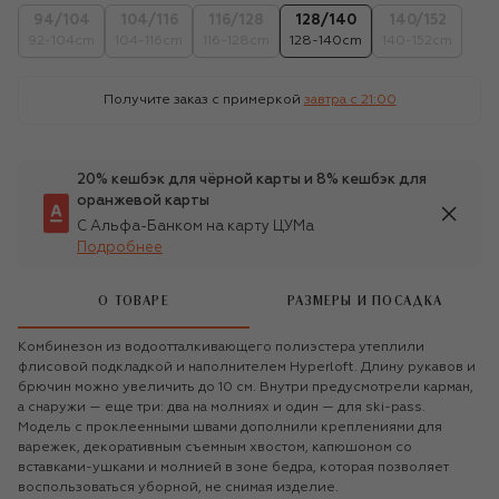
94/104
104/116
116/128
128/140
140/152
92-104cm
104-116cm
116-128cm
128-140cm
140-152cm
Получите заказ с примеркой
завтра c 21:00
20% кешбэк для чёрной карты и 8% кешбэк для
оранжевой карты
С Альфа-Банком на карту ЦУМа
Подробнее
О ТОВАРЕ
РАЗМЕРЫ И ПОСАДКА
Комбинезон из водоотталкивающего полиэстера утеплили
флисовой подкладкой и наполнителем Hyperloft. Длину рукавов и
брючин можно увеличить до 10 см. Внутри предусмотрели карман,
а снаружи — еще три: два на молниях и один — для ski-pass.
Модель с проклеенными швами дополнили креплениями для
варежек, декоративным съемным хвостом, капюшоном со
вставками-ушками и молнией в зоне бедра, которая позволяет
воспользоваться уборной, не снимая изделие.