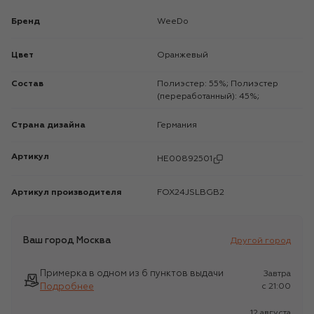
Бренд
WeeDo
Цвет
Оранжевый
Состав
Полиэстер: 55%; Полиэстер
(переработанный): 45%;
Страна дизайна
Германия
Артикул
HE00892501
Артикул производителя
FOX24JSLBGB2
Ваш город
Москва
Другой город
Примерка в одном из 6 пунктов выдачи
Завтра
Подробнее
c 21:00
12 августа