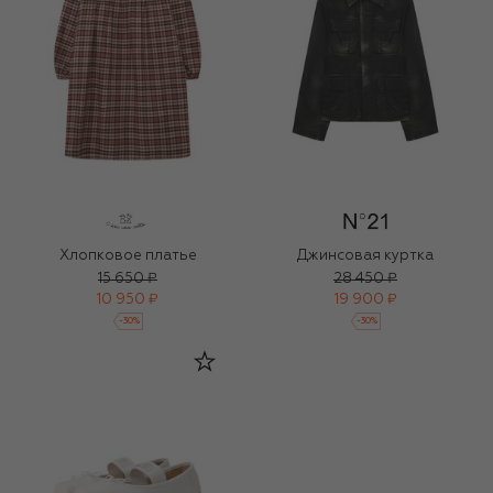
Хлопковое платье
Джинсовая куртка
15 650 ₽
28 450 ₽
10 950 ₽
19 900 ₽
-
30
%
-
30
%