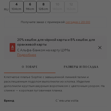
4
6
8
10
12
104cm
116cm
128cm
140cm
152cm
RU
Получите заказ с примеркой
сегодня c 20:00
20% кешбэк для чёрной карты и 8% кешбэк для
оранжевой карты
С Альфа-Банком на карту ЦУМа
Подробнее
О ТОВАРЕ
РАЗМЕРЫ И ПОСАДКА
Клетчатое платье Sophie с завышенной линией талии и
расклешенным подолом выполнили из хлопка. Изделие
дополнили круглым ажурным воротником с цветочным узором. На
спинке — короткая пуговичная планка.
Бренд
C`era una volta