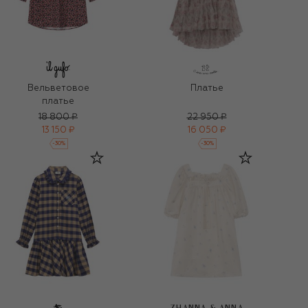
Вельветовое
Платье
платье
18 800 ₽
22 950 ₽
13 150 ₽
16 050 ₽
-
30
%
-
30
%