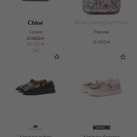
Сумка
Рюкзак
37 950 ₽
15 900 ₽
26 550 ₽
-
30
%