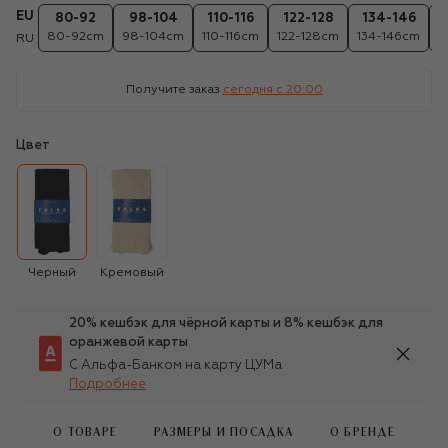
EU
80-92
98-104
110-116
122-128
134-146
80-92cm
98-104cm
110-116cm
122-128cm
134-146cm
1
RU
Получите заказ
сегодня c 20:00
Цвет
Черный
Кремовый
20% кешбэк для чёрной карты и 8% кешбэк для
оранжевой карты
С Альфа-Банком на карту ЦУМа
Подробнее
О ТОВАРЕ
РАЗМЕРЫ И ПОСАДКА
О БРЕНДЕ