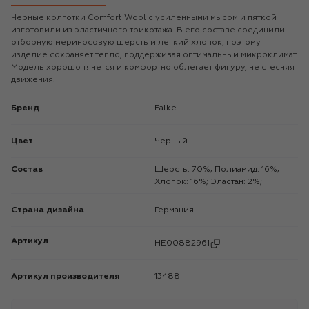
Черные колготки Comfort Wool с усиленными мысом и пяткой
изготовили из эластичного трикотажа. В его составе соединили
отборную мериносовую шерсть и легкий хлопок, поэтому
изделие сохраняет тепло, поддерживая оптимальный микроклимат.
Модель хорошо тянется и комфортно облегает фигуру, не стесняя
движения.
Бренд
Falke
Цвет
Черный
Состав
Шерсть: 70%; Полиамид: 16%;
Хлопок: 16%; Эластан: 2%;
Страна дизайна
Германия
Артикул
HE00882961
Артикул производителя
13488