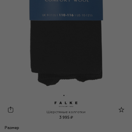
Falke
Шерстяные колготки
3 995 ₽
Размер