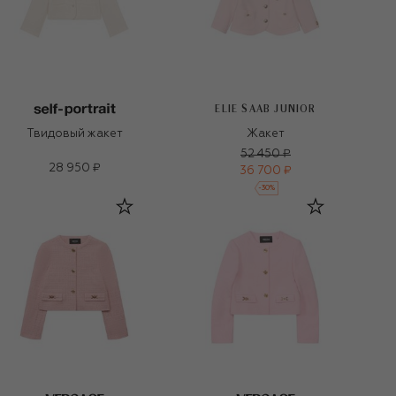
ELIE SAAB JUNIOR
Твидовый жакет
Жакет
52 450 ₽
28 950 ₽
36 700 ₽
-
30
%