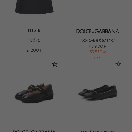
ELLA.B
Юбка
Кожаные балетки
47 900 ₽
21 200 ₽
33 550 ₽
-
30
%