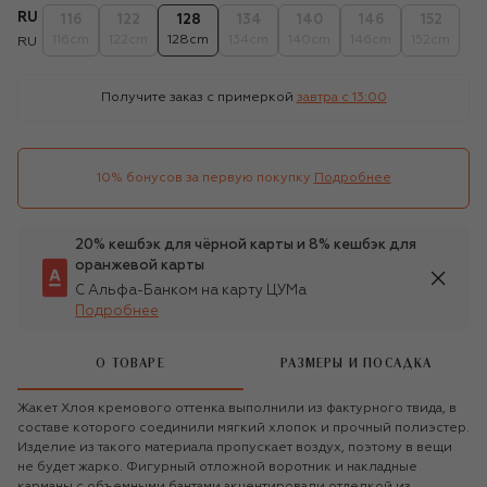
RU
116
122
128
134
140
146
152
116cm
122cm
128cm
134cm
140cm
146cm
152cm
RU
Получите заказ с примеркой
завтра c 13:00
10% бонусов за первую покупку
Подробнее
20% кешбэк для чёрной карты и 8% кешбэк для
оранжевой карты
С Альфа-Банком на карту ЦУМа
Подробнее
О ТОВАРЕ
РАЗМЕРЫ И ПОСАДКА
Жакет Хлоя кремового оттенка выполнили из фактурного твида, в
составе которого соединили мягкий хлопок и прочный полиэстер.
Изделие из такого материала пропускает воздух, поэтому в вещи
не будет жарко. Фигурный отложной воротник и накладные
карманы с объемными бантами акцентировали отделкой из