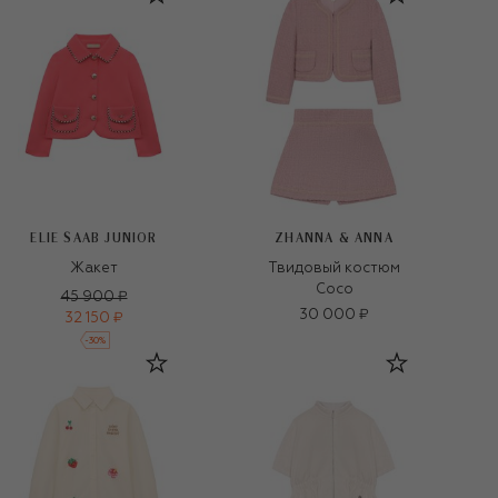
ELIE SAAB JUNIOR
ZHANNA & ANNA
Жакет
Твидовый костюм
Coco
45 900 ₽
30 000 ₽
32 150 ₽
-
30
%