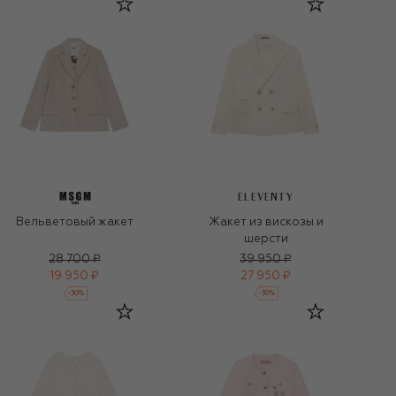
ELEVENTY
Вельветовый жакет
Жакет из вискозы и
шерсти
28 700 ₽
39 950 ₽
19 950 ₽
27 950 ₽
-
30
%
-
30
%