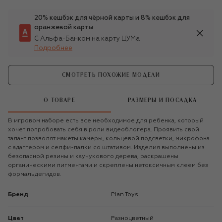
20% кешбэк для чёрной карты и 8% кешбэк для
оранжевой карты
С Альфа-Банком на карту ЦУМа
Подробнее
СМОТРЕТЬ ПОХОЖИЕ МОДЕЛИ
О ТОВАРЕ
РАЗМЕРЫ И ПОСАДКА
В игровом наборе есть все необходимое для ребенка, который
хочет попробовать себя в роли видеоблогера. Проявить свой
талант позволят макеты камеры, кольцевой подсветки, микрофона
с адаптером и селфи-палки со штативом. Изделия выполнены из
безопасной резины и каучукового дерева, раскрашены
органическими пигментами и скреплены нетоксичным клеем без
формальдегидов.
Бренд
Plan Toys
Цвет
Разноцветный