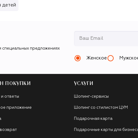
я детей
и специальных предложениях
Женское
Мужско
Н ПОКУПКИ
УСЛУГИ
 и ответы
Шопинг-сервисы
ое приложение
Шопинг со стилистом ЦУМ
а
Подарочная карта
 возврат
Подарочные карты для бизнес