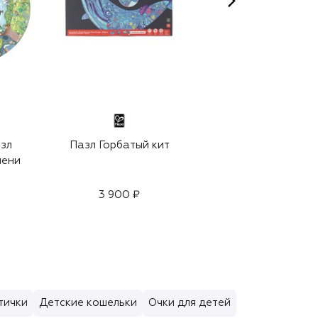
азл
Пазл Горбатый кит
Игрушка-сортер
мени
Солнечная Долина
3 900 ₽
3 470 ₽
тички
Детские кошельки
Очки для детей