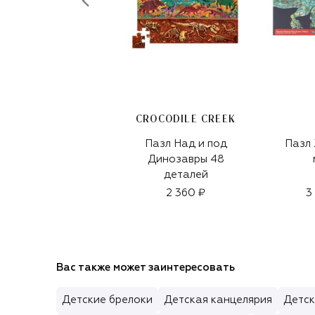
CROCODILE CREEK
Пазл Над и под
Пазл Животные
Динозавры 48
деталей
2 360 ₽
3
Вас также может заинтересовать
Детские брелоки
Детская канцелярия
Детск