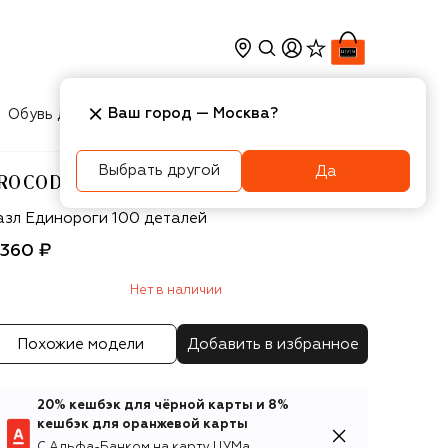
Ваш город —
Москва
?
Обувь для мальчиков
Игрушки
Аксесcуары
Выбрать другой
Да
ROCODILE CREEK
ocodile Creek
азл Единороги 100 деталей
 360 ₽
Нет в наличии
Похожие модели
Добавить в избранное
20% кешбэк для чёрной карты и 8%
кешбэк для оранжевой карты
С Альфа-Банком на карту ЦУМа