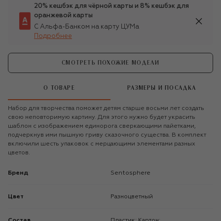
20% кешбэк для чёрной карты и 8% кешбэк для
оранжевой карты
С Альфа-Банком на карту ЦУМа
Подробнее
СМОТРЕТЬ ПОХОЖИЕ МОДЕЛИ
О ТОВАРЕ
РАЗМЕРЫ И ПОСАДКА
Набор для творчества поможет детям старше восьми лет создать
свою неповторимую картину. Для этого нужно будет украсить
шаблон с изображением единорога сверкающими пайетками,
подчеркнув ими пышную гриву сказочного существа. В комплект
включили шесть упаковок с мерцающими элементами разных
цветов.
Бренд
Sentosphere
Цвет
Разноцветный
Состав
Пластик; Картон;