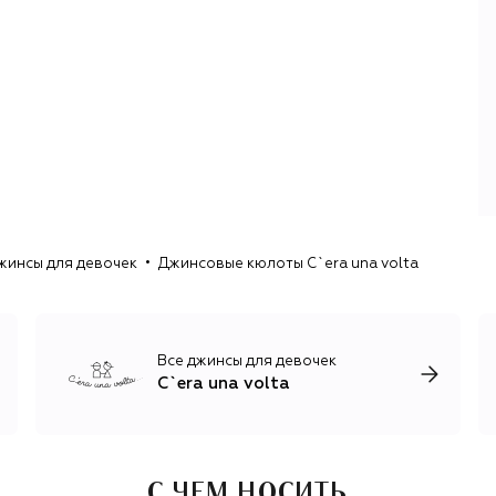
жинсы для девочек
Джинсовые кюлоты C`era una volta
Все джинсы для девочек
C`era una volta
С ЧЕМ НОСИТЬ