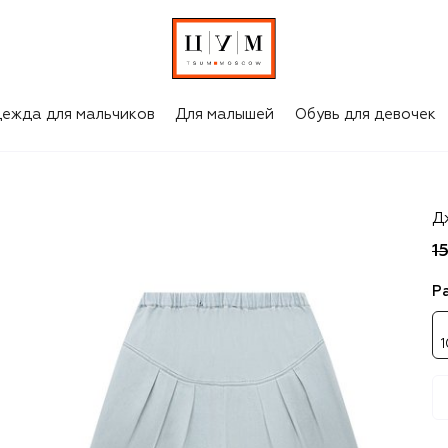
ежда для мальчиков
Для малышей
Обувь для девочек
C`
Д
1
Р