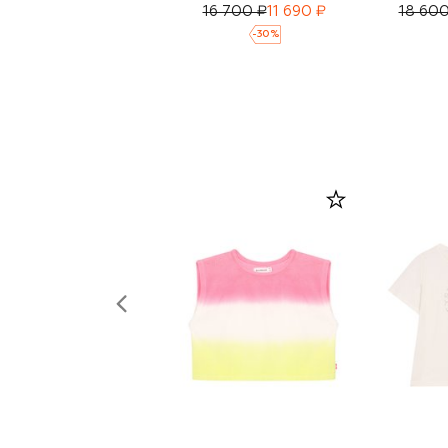
16 700 ₽
11 690 ₽
18 600
-
30
%