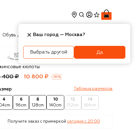
Ваш город —
Москва
?
Обувь для мальчиков
Игрушки
Аксесcуары
Выбрать другой
Да
era una volta
жинсовые кюлоты
5 400 ₽
10 800 ₽
-
30
%
азмер
Таблица размеров
4
6
8
10
12
14
104cm
116cm
128cm
140cm
152cm
164cm
Получите заказ с примеркой
сегодня c 20:00