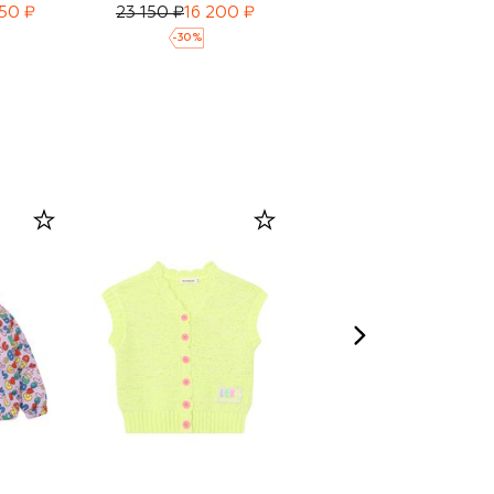
50 ₽
23 150 ₽
16 200 ₽
27 750 ₽
19 450 ₽
-
30
%
-
30
%