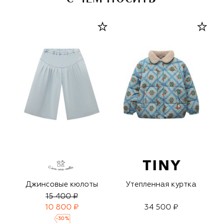
Джинсовые кюлоты
Утепленная куртка
15 400 ₽
10 800 ₽
34 500 ₽
-
30
%