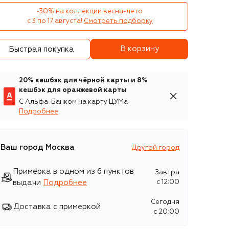
-30% на коллекции весна-лето 

с 3 по 17 августа!
Смотреть подборку
В корзину
Быстрая покупка
20% кешбэк для чёрной карты и 8%
кешбэк для оранжевой карты
С Альфа-Банком на карту ЦУМа
Подробнее
Ваш город
Москва
Другой город
Примерка в одном из 6 пунктов
Завтра
выдачи
Подробнее
c 12:00
Сегодня
Доставка с примеркой
c 20:00