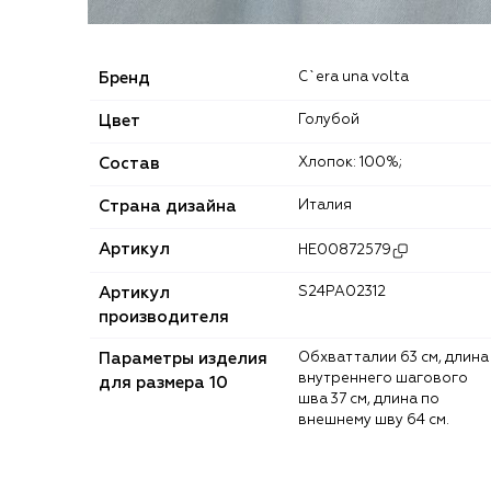
Бренд
C`era una volta
Цвет
Голубой
Состав
Хлопок: 100%;
Страна дизайна
Италия
Артикул
HE00872579
Артикул
S24PA02312
производителя
Параметры изделия
Обхват талии 63 см, длина
внутреннего шагового
для размера 10
шва 37 см, длина по
внешнему шву 64 см.