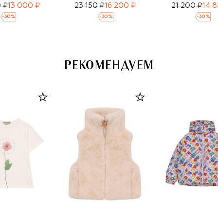
 ₽
13 000 ₽
23 150 ₽
16 200 ₽
21 200 ₽
14 8
-
30
%
-
30
%
-
30
%
РЕКОМЕНДУЕМ