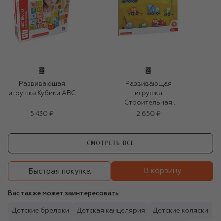
Развивающая
Развивающая
игрушка Кубики ABC
игрушка
Строительная
техника
5 430 ₽
2 650 ₽
СМОТРЕТЬ ВСЕ
В корзину
Быстрая покупка
Вас также может заинтересовать
Детские брелоки
Детская канцелярия
Детские коляски