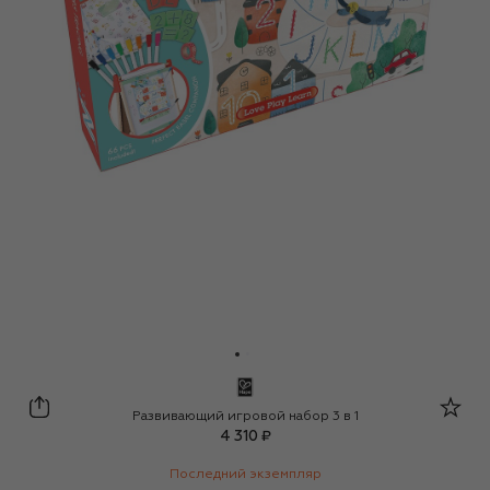
Hape
Развивающий игровой набор 3 в 1
4 310 ₽
Последний экземпляр