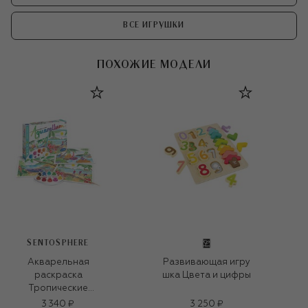
ВСЕ ИГРУШКИ
ПОХОЖИЕ МОДЕЛИ
SENTOSPHERE
Акварельная
Развивающая игру
раскраска
шка Цвета и цифры
Тропические
пейзажи
3 340 ₽
3 250 ₽