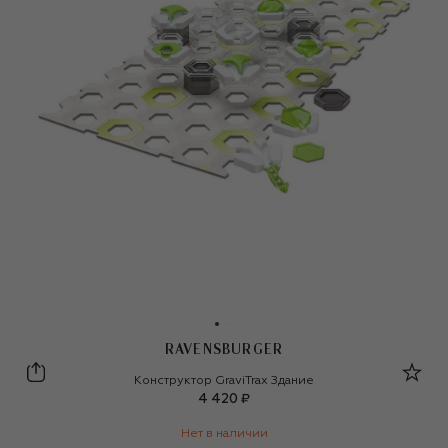
RAVENSBURGER
Ravensburger
Конструктор GraviTrax Здание
4 420 ₽
Нет в наличии